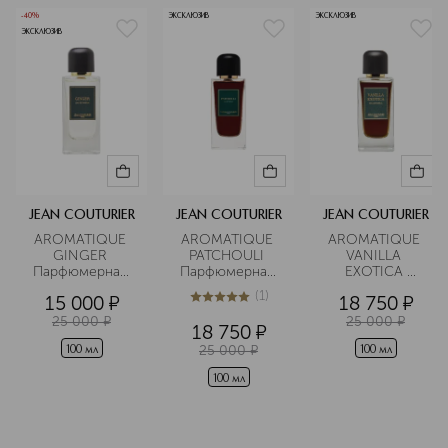
эмоционально насыщенные
-40%
ЭКСКЛЮЗИВ
ЭКСКЛЮЗИВ
композиции с узнаваемым
ЭКСКЛЮЗИВ
характером.
Подробнее
JEAN COUTURIER
JEAN COUTURIER
JEAN COUTURIER
AROMATIQUE 
AROMATIQUE 
AROMATIQUE 
GINGER 
PATCHOULI 
VANILLA 
Парфюмерная 
Парфюмерная 
EXOTICA 
вода 
вода 
Парфюмерная 
(
1
)
15 000
¤
18 750
¤
вода 
5
из
5
1
25 000
¤
25 000
¤
18 750
¤
25 000
¤
100 мл
100 мл
100 мл