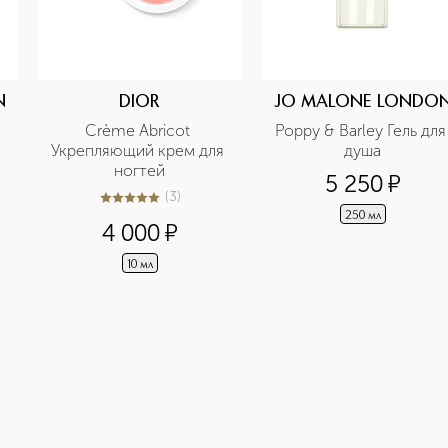
N
DIOR
JO MALONE LONDO
Crème Abricot 
Poppy & Barley Гель для 
Укрепляющий крем для 
душа
ногтей
5 250
¤
б
(
3
)
5
из
5
3
250 мл
4 000
¤
10 мл