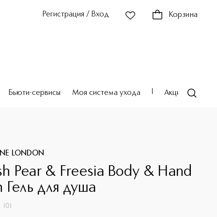
Регистрация / Вход
Корзина
Бьюти-сервисы
Моя система ухода
Акции
Театр
ONE LONDON
sh Pear & Freesia Body & Hand
 Гель для душа
(
0
)