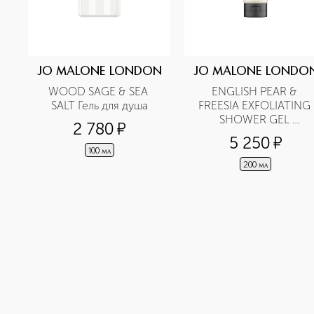
JO MALONE LONDON
JO MALONE LONDO
WOOD SAGE & SEA 
ENGLISH PEAR & 
SALT Гель для душа
FREESIA EXFOLIATING 
SHOWER GEL 
2 780
¤
Очищающий гель-скра
5 250
¤
100 мл
200 мл