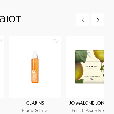
пают
CLARINS
JO MALONE LONDO
Brume Solaire 
English Pear & Freesia 