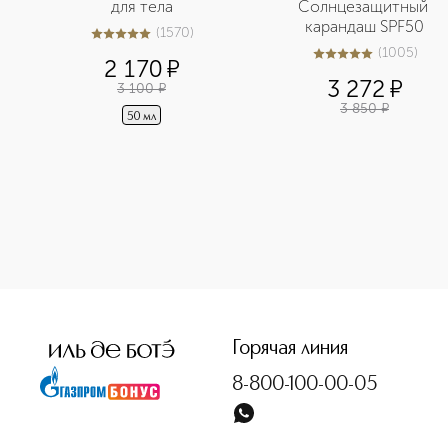
для тела
Солнцезащитный 
карандаш SPF50
(
1570
)
5
из
5
1570
(
1005
)
5
из
5
1005
2 170
¤
3 272
¤
3 100
¤
3 850
¤
50 мл
<p class="MsoNormal"><span style="font-size: 12.0pt; line-
Горячая линия
8-800-100-00-05