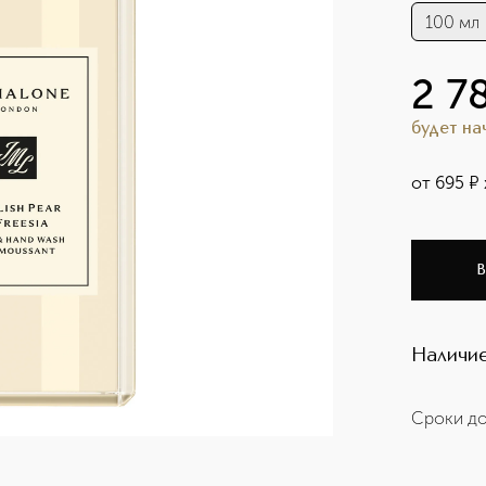
100 мл
2 7
будет н
от
695
¤
В
Наличие
Сроки до