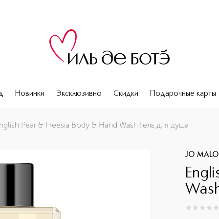
д
Новинки
Эксклюзивно
Скидки
Подарочные карты
nglish Pear & Freesia Body & Hand Wash Гель для душа
JO MAL
Engli
Wash
0
из
5
0