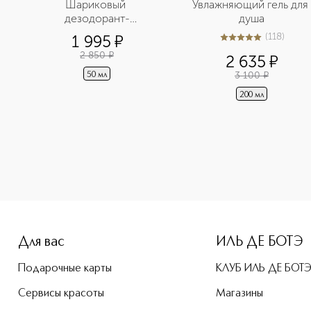
Шариковый 
Увлажняющий гель для 
дезодорант-
душа
антиперспирант для 
(
118
)
1 995
¤
5
из
5
118
мужчин
2 850
¤
2 635
¤
3 100
¤
50 мл
200 мл
height: 107%; color: #00b0f0;">English Pear & Freesia Body
Для вас
ИЛЬ ДЕ БОТЭ
Подарочные карты
КЛУБ ИЛЬ ДЕ БОТ
Сервисы красоты
Магазины