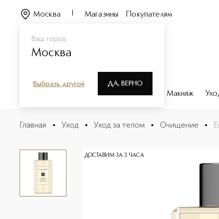
Москва
Магазины
Покупателям
Ваш город
Москва
ДА, ВЕРНО
Выбрать другой
Каталог
Бренды
Парфюмерия
Макияж
Ухо
English Pear & Freesia Body & Hand Wash Гель для душа
Главная
•
Уход
•
Уход за телом
•
Очищение
•
E
Описание
Характеристики
ДОСТАВИМ ЗА 3 ЧАСА