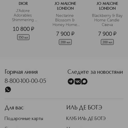
DIOR
JO MALONE
JO MALONE
LONDON
LONDON
J'Adore 
Adorables 
Nectarine 
Blackberry & Bay 
Shimmering 
Blossom & 
Home Candle 
Scrub 
Honey Home 
Свеча
10 800
¤
Парфюмированный
Candle Свеча
7 900
¤
7 900
¤
 скраб для тела
150 мл
200 мл
200 мл
Горячая линия
Следите за новостями
8-800-100-00-05
Для вас
ИЛЬ ДЕ БОТЭ
Подарочные карты
КЛУБ ИЛЬ ДЕ БОТЭ