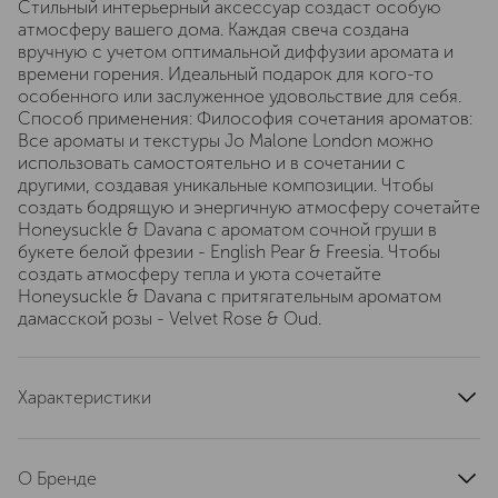
Стильный интерьерный аксессуар создаст особую
атмосферу вашего дома. Каждая свеча создана
вручную с учетом оптимальной диффузии аромата и
времени горения. Идеальный подарок для кого-то
особенного или заслуженное удовольствие для себя.
Способ применения: Философия сочетания ароматов:
Все ароматы и текстуры Jo Malone London можно
использовать самостоятельно и в сочетании с
другими, создавая уникальные композиции. Чтобы
создать бодрящую и энергичную атмосферу сочетайте
Honeysuckle & Davana с ароматом сочной груши в
букете белой фрезии - English Pear & Freesia. Чтобы
создать атмосферу тепла и уюта сочетайте
Honeysuckle & Davana с притягательным ароматом
дамасской розы - Velvet Rose & Oud.
Характеристики
тип продукта
ароматическая свеча
артикул
L7JM010000
О Бренде