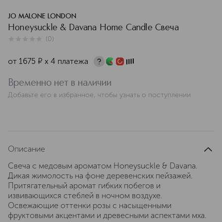
JO MALONE LONDON
Honeysuckle & Davana Home Candle Свеча
(
0
)
0
из
5
0
от
1675
¤
х 4 платежа
Временно нет в наличии
Добавьте его в избранное, чтобы узнать о поступлении
Описание
Свеча с медовым ароматом Honeysuckle & Davana.
Дикая жимолость на фоне деревенских пейзажей.
Притягательный аромат гибких побегов и
извивающихся стеблей в ночном воздухе.
Освежающие оттенки розы с насыщенными
фруктовыми акцентами и древесными аспектами мха.