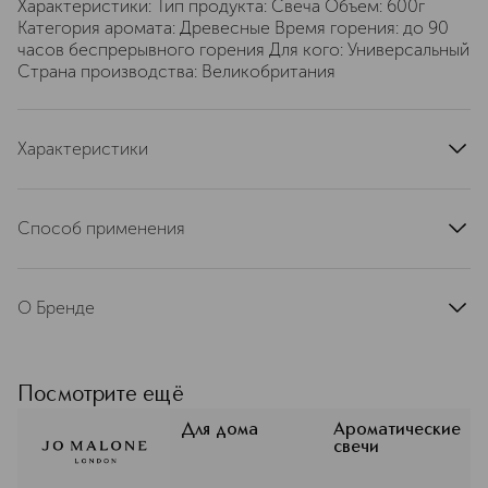
Характеристики: Тип продукта: Свеча Объем: 600г
Категория аромата: Древесные Время горения: до 90
часов беспрерывного горения Для кого: Универсальный
Страна производства: Великобритания
Характеристики
тип продукта
ароматическая свеча
артикул
LH0M010000
Способ применения
Держите свечу зажженной, пока воск у стенок стакана
не растает. Регулярно подрезайте фитиль, чтобы его
О Бренде
длина не превышала 6 мм. Защищайте поверхность, на
которой стоит свеча. Не оставляйте свечу без
Jo Malone London — это
присмотра. Берегите от детей и домашних животных.
воплощение вкуса, элегантности и
изящества. Аристократизм и
Посмотрите ещё
выдержка переплетаются с
фантазией и остроумием. Все эти
Для дома
Ароматические
свечи
поистине британские качества и
стали фирменным стилем марки Jo