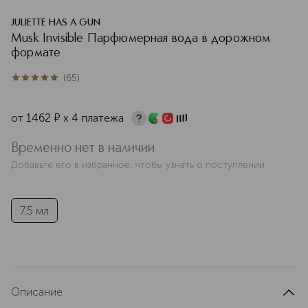
JULIETTE HAS A GUN
Musk Invisible Парфюмерная вода в дорожном
формате
(
65
)
4.9
из
5
65
от
1462
¤
х 4 платежа
Временно нет в наличии
Добавьте его в избранное, чтобы узнать о поступлении
7.5 мл
Описание