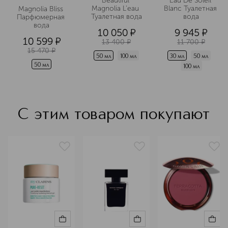
Beautiful 
Eau De Soleil 
Magnolia L'eau 
Blanc Туалетная 
Magnolia Bliss 
Туалетная вода
вода
Парфюмерная 
вода
10 050
¤
9 945
¤
10 599
¤
13 400
¤
11 700
¤
15 470
¤
50 мл
100 мл
30 мл
50 мл
50 мл
100 мл
С этим товаром покупают