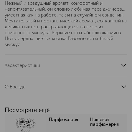
Нежный и воздушный аромат, комфортный и
непритязательный, он словно любимая пара джинсов...
уместная как на работе, так и на случайном свидании.
Мечтательный и ностальгический аромат, сотканный из
деликатных нот, раскрывающихся на ложе из
сливочного мускуса. Верхние ноты: абсолю жасмина
Ноты сердца: цветок хлопка Базовые ноты: белый
мускус
Характеристики
страна производства
Франция
артикул
PMUSK7
О Бренде
Бренд Juliette has a Gun (Джульетта
хэз ган) создан парфюмером Романо
Риччи, правнуком Нины Риччи. Он
Посмотрите ещё
переосмыслил образ Джульетты XXI
века — самостоятельной, уверенной
Парфюмерия
Нишевая
парфюмерия
и даже провокационной. Ароматы