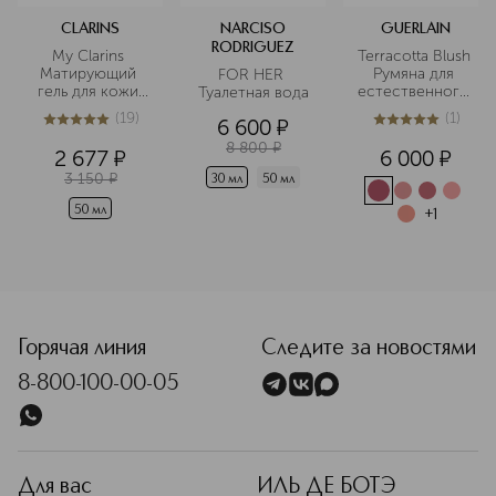
CLARINS
NARCISO
GUERLAIN
RODRIGUEZ
My Clarins 
Terracotta Blush 
Матирующий 
Румяна для 
FOR HER 
гель для кожи 
естественного 
Туалетная вода
лица, склонной 
сияния кожи
(
19
)
(
1
)
6 600
¤
к появлению 
5
из
5
19
5
из
5
1
несовершенств
8 800
¤
2 677
¤
6 000
¤
3 150
¤
30 мл
50 мл
50 мл
+
1
Горячая линия
Следите за новостями
8-800-100-00-05
Для вас
ИЛЬ ДЕ БОТЭ