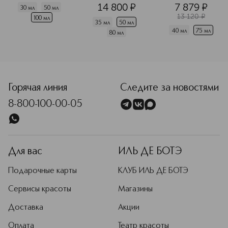
вода
14 800
¤
7 879
¤
30 мл
50 мл
13 120
¤
100 мл
35 мл
50 мл
40 мл
75 мл
80 мл
<p class="MsoNormal"><span style="font-size: 12.0pt; lin
Горячая линия
Следите за новостями
8-800-100-00-05
Для вас
ИЛЬ ДЕ БОТЭ
Подарочные карты
КЛУБ ИЛЬ ДЕ БОТЭ
Сервисы красоты
Магазины
Доставка
Акции
Оплата
Театр красоты