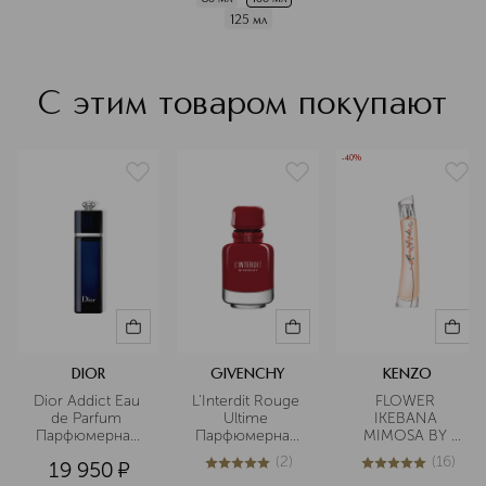
125 мл
С этим товаром покупают
-40%
DIOR
GIVENCHY
KENZO
Dior Addict Eau 
L'Interdit Rouge 
FLOWER 
de Parfum 
Ultime 
IKEBANA 
Парфюмерная 
Парфюмерная 
MIMOSA BY 
вода
вода
KENZO 
(
2
)
(
16
)
19 950
¤
Парфюмерная 
5
из
5
2
5
из
5
16