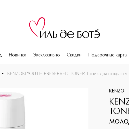
д
Новинки
Эксклюзивно
Скидки
Подарочные карты
ния молодости кожи лица
•
KENZOKI YOUTH PRESERVED TONER Тоник для сохранен
KENZO
KENZ
TONE
моло