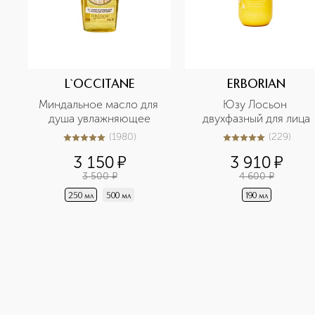
L`OCCITANE
ERBORIAN
Миндальное масло для 
Юзу Лосьон 
душа увлажняющее
двухфазный для лица
(
1980
)
(
229
)
5
из
5
1980
5
из
5
229
3 150
¤
3 910
¤
3 500
¤
4 600
¤
250 мл
500 мл
190 мл