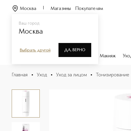
Москва
Магазины
Покупателям
Ваш город
Москва
ДА, ВЕРНО
Выбрать другой
Каталог
Бренды
Парфюмерия
Макияж
Ухо
KENZOKI YOUTH PRESERVED TONER Тоник для сохране
Главная
•
Уход
•
Уход за лицом
•
Тонизирование