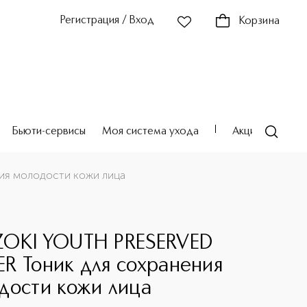
Регистрация / Вход
Корзина
Бьюти-сервисы
Моя система ухода
Акции
Театр
ия молодости кожи лица
OKI YOUTH PRESERVED
R Тоник для сохранения
дости кожи лица