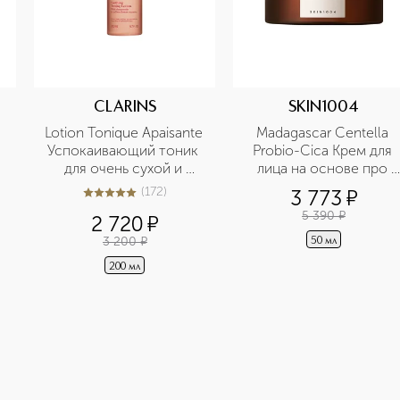
CLARINS
SKIN1004
Lotion Tonique Apaisante 
Madagascar Centella 
Успокаивающий тоник 
Probio-Cica Крем для 
для очень сухой и 
лица на основе про 
чувствительной кожи
пребиотиков с 
(
172
)
3 773
¤
5
из
5
172
антивозрастным 
5 390
¤
2 720
¤
эффектом
3 200
¤
50 мл
200 мл