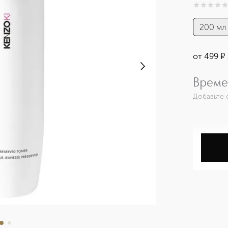
0
из
5
0
200 мл
от
499
¤
Време
Добавьте 