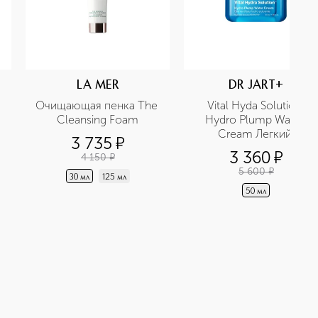
LA MER
DR JART+
Очищающая пенка The 
Vital Hyda Solution 
Cleansing Foam
Hydro Plump Water 
Cream Легкий 
3 735
¤
увлажняющий крем для 
3 360
¤
4 150
¤
лица
5 600
¤
30 мл
125 мл
50 мл