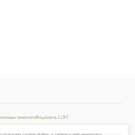
ательных технологий
Ведомость СОУТ
спользуем cookie-файлы и сервисы веб-аналитики.