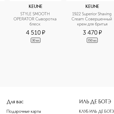
KEUNE
KEUNE
STYLE SMOOTH 
1922 Superior Shaving 
OPERATOR Сыворотка 
Cream Совершенный 
блеск 
крем для бритья
4 510
¤
3 470
¤
30 мл
150 мл
-height: 107%; color: #00b0f0;">1922 Premier Paste Премьер
Для вас
ИЛЬ ДЕ БОТЭ
Подарочные карты
КЛУБ ИЛЬ ДЕ БОТ