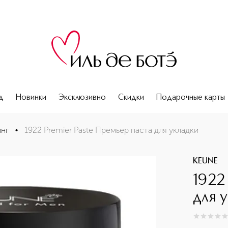
д
Новинки
Эксклюзивно
Скидки
Подарочные карты
нг
•
1922 Premier Paste Премьер паста для укладки
KEUNE
1922
для 
0
из
5
0