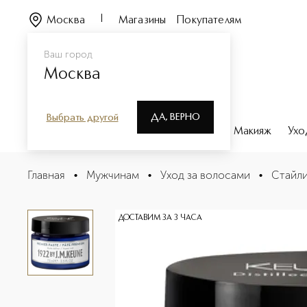
Москва
Магазины
Покупателям
Ваш город
Москва
ДА, ВЕРНО
Выбрать другой
Каталог
Бренды
Парфюмерия
Макияж
Ухо
1922 Premier Paste Премьер паста для укладки
Главная
•
Мужчинам
•
Уход за волосами
•
Стайли
Описание
Характеристики
ДОСТАВИМ ЗА 3 ЧАСА