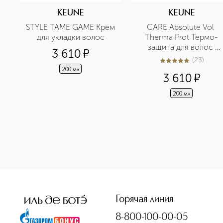
KEUNE
KEUNE
STYLE TAME GAME Крем 
CARE Absolute Vol 
для укладки волос
Therma Prot Термо-
защита для волос 
3 610
¤
Абсолютный объем
(
23
)
4.9
из
5
23
200 мл
3 610
¤
200 мл
<p class="MsoNormal"><span style="font-size: 12.0pt; line
Горячая линия
8-800-100-00-05