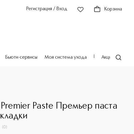
Регистрация / Вход
Корзина
Бьюти-сервисы
Моя система ухода
Акции
Театр
 Premier Paste Премьер паста
укладки
(
0
)