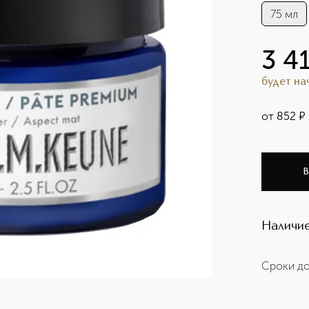
75 мл
3 4
будет н
от
852
¤
В
Наличие
Сроки до