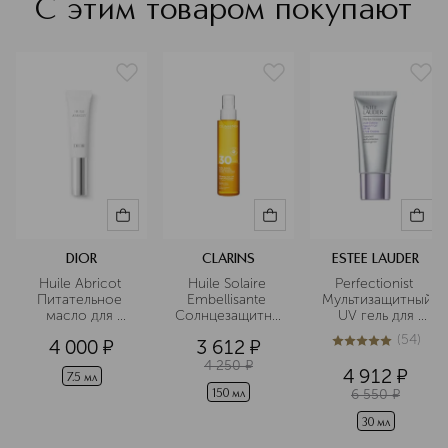
С этим товаром покупают
DIOR
CLARINS
ESTEE LAUDER
Huile Abricot 
Huile Solaire 
Perfectionist 
Питательное 
Embellisante 
Мультизащитный
масло для 
Солнцезащитное
 UV гель для 
ногтей и 
 масло для тела 
лица SPF50
(
54
)
4 000
¤
3 612
¤
кутикулы
и волос SPF 30 
5
из
5
54
4 250
¤
4 912
¤
7.5 мл
6 550
¤
150 мл
30 мл