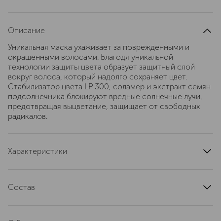
Описание
Уникальная маска ухаживает за поврежденными и
окрашенными волосами. Благодя уникальной
технологии защиты цвета образует защитный слой
вокруг волоса, который надолго сохраняет цвет.
Стабилизатор цвета LP 300, соламер и экстракт семян
подсолнечника блокируют вредные солнечные лучи,
предотвращая выцветание, защищает от свободных
радикалов.
Характеристики
артикул
21341
Состав
Экстракт семян подсолничника; Соламер; LP300;
Природные минералы