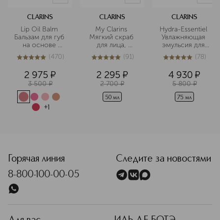
Подробнее
CLARINS
CLARINS
CLARINS
Lip Oil Balm 
My Clarins 
Hydra-Essentiel 
Бальзам для губ 
Мягкий скраб 
Увлажняющая 
на основе 
для лица, 
эмульсия для 
масел
придающий 
любого типа 
(
470
)
(
91
)
(
78
)
сияние коже
кожи
4.9
из
5
470
5
из
5
91
5
из
5
78
2 975
¤
2 295
¤
4 930
¤
3 500
¤
2 700
¤
5 800
¤
50 мл
75 мл
+
1
<p class="MsoNormal"><span style="font-size: 12.0pt; line
Горячая линия
Следите за новостями
8-800-100-00-05