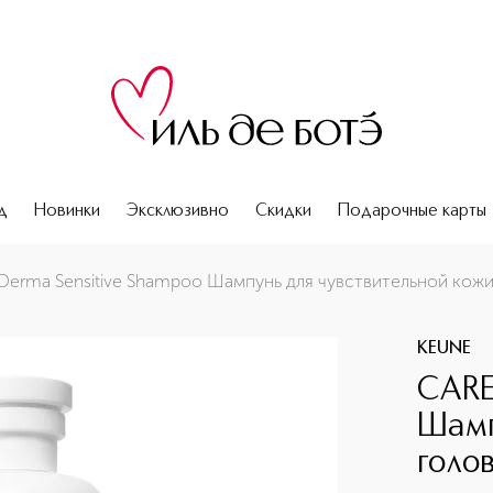
д
Новинки
Эксклюзивно
Скидки
Подарочные карты
ельной кожи головы
Derma Sensitive Shampoo Шампунь для чувствительной кожи
KEUNE
CARE
Шамп
голо