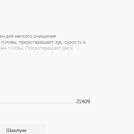
ен для мягкого очищения
головы, предотвращает зуд, сухость и
ожи головы. Предотвращает риск
здоровый вид и блеск. В состав
x - специальный минеральный комплекс,
лантоина и SymMollient.
21409
Шампуни