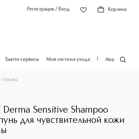
Регистрация / Вход
Корзина
Бьюти-сервисы
Моя система ухода
Акции
Театр
 головы
 Derma Sensitive Shampoo
унь для чувствительной кожи
вы