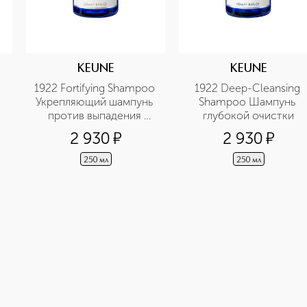
KEUNE
KEUNE
1922 Fortifying Shampoo 
1922 Deep-Cleansing 
Укрепляющий шампунь 
Shampoo Шампунь 
против выпадения 
глубокой очистки
волос
2 930
¤
2 930
¤
250 мл
250 мл