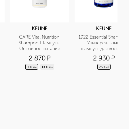
KEUNE
KEUNE
CARE Vital Nutrition 
1922 Essential Shampoo 
Shampoo Шампунь 
Универсальный 
Основное питание
шампунь для волос и 
тела
2 870
¤
2 930
¤
300 мл
1000 мл
250 мл