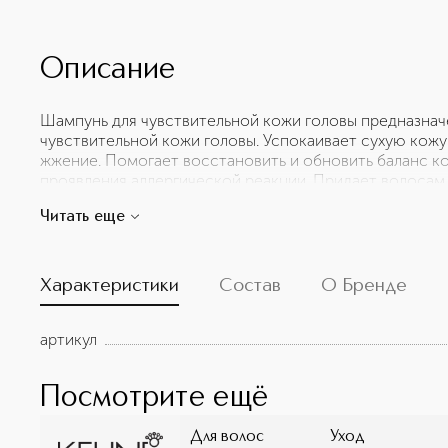
Описание
Шампунь для чувствительной кожи головы предназнач
чувствительной кожи головы. Успокаивает сухую кожу 
жжение. Помогает восстановить и обновить баланс к
проявления аллергической реакции. Придает волосам 
шампуня не входят сульфаты. Derma-Soothing Comple
Читать еще
состоящий из 3-х важных ингредиентов: глицерина, ал
Характеристики
Состав
О Бренде
артикул
Посмотрите ещё
Для волос
Уход