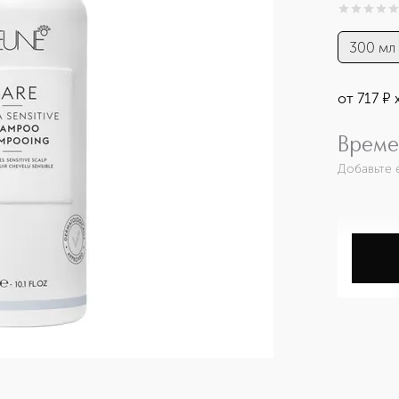
0
из
5
0
300 мл
от
717
¤
Време
Добавьте 