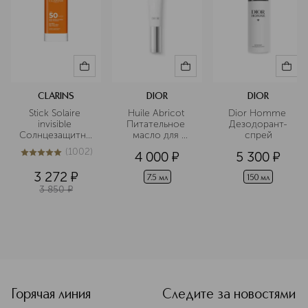
CLARINS
DIOR
DIOR
Stick Solaire 
Huile Abricot 
Dior Homme 
invisible 
Питательное 
Дезодорант-
Солнцезащитный
масло для 
спрей
 карандаш 
ногтей и 
(
1002
)
4 000
¤
5 300
¤
SPF50
кутикулы
5
из
5
1002
3 272
¤
7.5 мл
150 мл
3 850
¤
<p class="MsoNormal"><span style="font-size: 12.0pt; line
Горячая линия
Следите за новостями