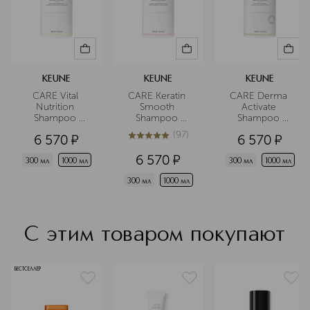
почувствуйте разницу
профессиональной косметики.
Подробнее
KEUNE
KEUNE
KEUNE
CARE Vital 
CARE Keratin 
CARE Derma 
Nutrition 
Smooth 
Activate 
Shampoo 
Shampoo 
Shampoo 
Шампунь 
Шампунь 
Шампунь 
(
97
)
6 570
¤
6 570
¤
Основное 
Кератиновый 
против 
4.9
из
5
97
питание
комплекс
выпадения 
6 570
¤
волос
300 мл
1000 мл
300 мл
1000 мл
300 мл
1000 мл
С этим товаром покупают
БЕСТСЕЛЛЕР