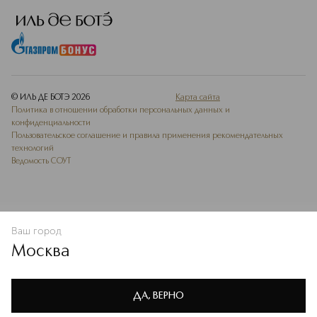
© ИЛЬ ДЕ БОТЭ
2026
Карта сайта
Политика в отношении обработки персональных данных и
конфиденциальности
Пользовательское соглашение и правила применения рекомендательных
технологий
Ведомость СОУТ
Ваш город
В КОРЗИНУ
КУПИТЬ СЕЙЧАС
Москва
Мы используем cookie-файлы и сервисы веб-аналитики. Они
необходимы для улучшения работы сайта. Подробнее –
OK
в
Политике конфиденциальности
ДА, ВЕРНО