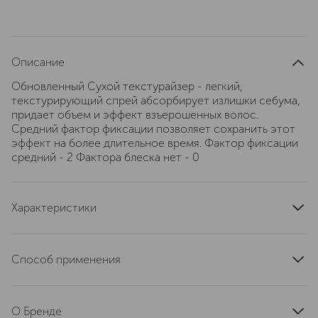
Описание
Обновленный Сухой текстурайзер - легкий,
текстурирующий спрей абсорбирует излишки себума,
придает объем и эффект взъерошенных волос.
Средний фактор фиксации позволяет сохранить этот
эффект на более длительное время. Фактор фиксации
средний - 2 Фактора блеска нет - 0
Характеристики
артикул
27512
Способ применения
Встряхните, распылите на сухие волосы на корни и
длину.
О Бренде