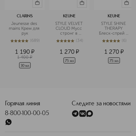
Подробнее
CLARINS
KEUNE
KEUNE
Jeunesse des 
STYLE VELVET 
STYLE SHINE 
mains Крем для 
CLOUD Мусс 
THERAPY 
рук
стронг в 
Блеск-спрей в 
дорожном 
дорожном 
(
689
)
(
34
)
(
6
)
формате
формате
5
из
5
689
5
из
5
34
4.9
из
5
6
1 190
¤
1 270
¤
1 270
¤
1 400
¤
75 мл
75 мл
30 мл
<p class="MsoNormal"><span style="font-size: 12.0pt; lin
Горячая линия
Следите за новостями
8-800-100-00-05