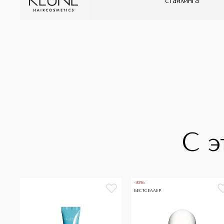
стайлинга
С э
-30%
БЕСТСЕЛЛЕР