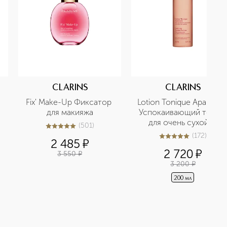
CLARINS
CLARINS
Fix' Make-Up Фиксатор 
Lotion Tonique Apaisante 
для макияжа
Успокаивающий тоник 
для очень сухой и 
(
501
)
5
из
5
501
чувствительной кожи
(
172
)
5
из
5
172
2 485
¤
2 720
¤
3 550
¤
3 200
¤
200 мл