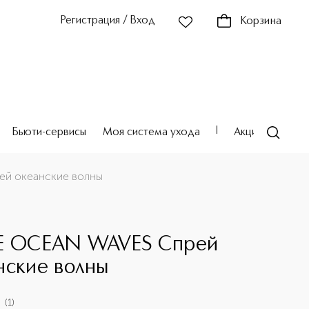
Регистрация / Вход
Корзина
Бьюти-сервисы
Моя система ухода
Акции
Театр
й океанские волны
E OCEAN WAVES Спрей
нские волны
(
1
)