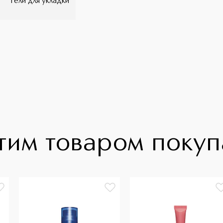
гели для укладки
тим товаром поку