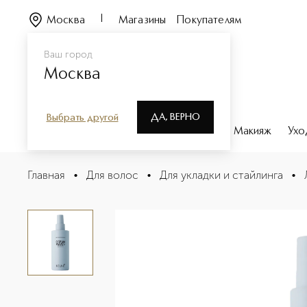
Москва
Магазины
Покупателям
Ваш город
Москва
ДА, ВЕРНО
Выбрать другой
Каталог
Бренды
Парфюмерия
Макияж
Ухо
STYLE OCEAN WAVES Спрей океанские волны
Главная
•
Для волос
•
Для укладки и стайлинга
•
Описание
Характеристики