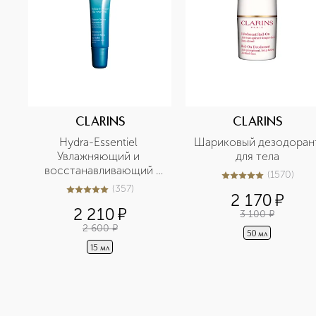
CLARINS
CLARINS
Hydra-Essentiel 
Шариковый дезодорант
Увлажняющий и 
для тела
восстанавливающий 
(
1570
)
5
из
5
1570
бальзам для губ
(
357
)
5
из
5
357
2 170
¤
2 210
¤
3 100
¤
2 600
¤
50 мл
15 мл