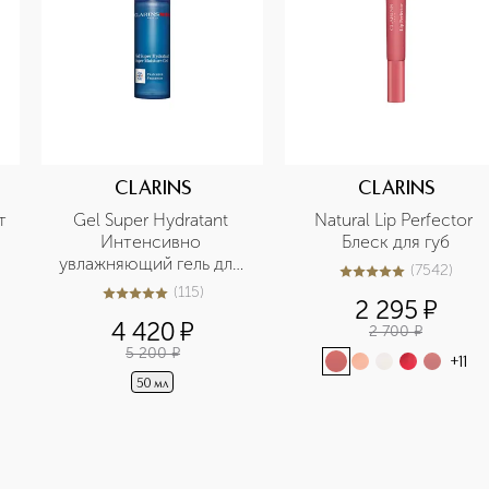
CLARINS
CLARINS
 
Gel Super Hydratant 
Natural Lip Perfector 
Интенсивно 
Блеск для губ
увлажняющий гель для 
(
7542
)
5
из
5
7542
лица
(
115
)
5
из
5
115
2 295
¤
4 420
¤
2 700
¤
5 200
¤
+
11
50 мл