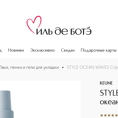
д
Новинки
Эксклюзивно
Скидки
Подарочные карты
Лаки, пенки и гели для укладки
•
STYLE OCEAN WAVES Спре
KEUNE
STYL
океа
5
из
5
1