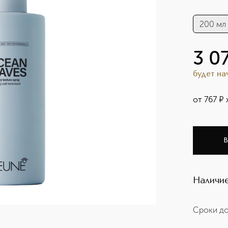
200 мл
3 0
будет н
от
767
¤
В
Наличие
Сроки до