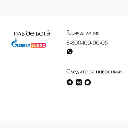
<p class="MsoNormal"><span style="font-size: 12.0pt; lin
Горячая линия
8-800-100-00-05
Следите за новостями