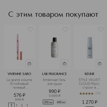
С этим товаром покупают
VIVIENNE SABO
LAB FRAGRANCE
KEUNE
Le grand volume 
Ambroxan Гель 
STYLE VELVET 
Устойчивый 
для душа
CLOUD Мусс 
гелевый 
стронг в 
990
¤
карандаш для 
дорожном 
(
34
)
576
¤
губ
формате
1 100
¤
5
из
5
34
640
¤
1 270
¤
200 мл
400 мл