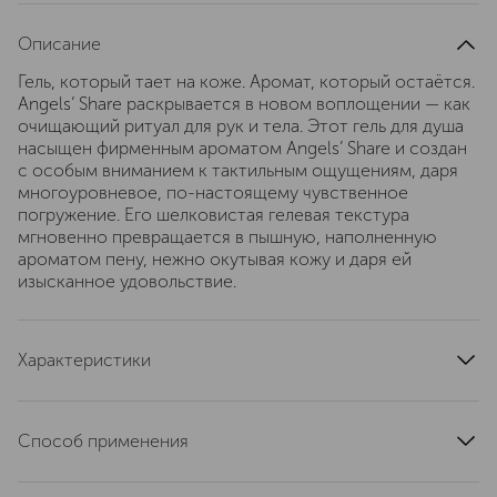
Описание
Гель, который тает на коже. Аромат, который остаётся.
Angels’ Share раскрывается в новом воплощении — как
очищающий ритуал для рук и тела. Этот гель для душа
насыщен фирменным ароматом Angels’ Share и создан
с особым вниманием к тактильным ощущениям, даря
многоуровневое, по-настоящему чувственное
погружение. Его шелковистая гелевая текстура
мгновенно превращается в пышную, наполненную
ароматом пену, нежно окутывая кожу и даря ей
изысканное удовольствие.
Характеристики
страна производства
Франция
тип продукта
гель
Способ применения
область применения
тело
Нанесите небольшое количество на влажную кожу или
артикул
N545010000