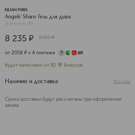
KILIAN PARIS
Angels' Share Гель для душа
(
0
)
0
из
5
0
8 235
¤
9 150
¤
от
2058
¤
х 4 платежа
будет начислено
от
82
бонусов
Наличие и доставка
Москва
Сроки доставки будут рассчитаны при оформлении
заказа