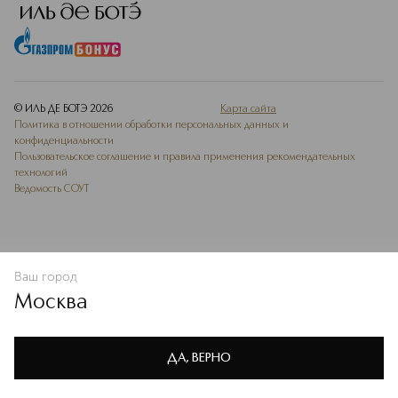
© ИЛЬ ДЕ БОТЭ
2026
Карта сайта
Политика в отношении обработки персональных данных и
конфиденциальности
Пользовательское соглашение и правила применения рекомендательных
технологий
Ведомость СОУТ
Ваш город
В КОРЗИНУ
КУПИТЬ СЕЙЧАС
Москва
Мы используем cookie-файлы и сервисы веб-аналитики. Они
необходимы для улучшения работы сайта. Подробнее –
OK
в
Политике конфиденциальности
ДА, ВЕРНО