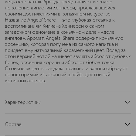
ведь основатель бренда представляет восьмое
поколение династии Хеннесси, прославившейся
своими достижениями в коньячном искусстве.
Название Angels’ Share — это глубокая отсылка к
воспоминаниям Килиана Хеннесси о самом
загадочном феномене в коньячном деле - «доле
ангелов». Аромат. Angels’ Share содержит коньячную
эссенцию, которая получена из самого напитка и
придает ему натуральный карамельный цвет. Вслед за
этой верхней нотой начинает звучать абсолют дубовых
бочек, эссенция корицы и абсолют бобов тонка.
Стойкие акценты сандала, пралине и ванили образуют
неповторимый изысканный шлейф, достойный
истинных ангелов.
Характеристики
тип продукта
ароматический спрей
группа ароматов
амбровые
Состав
артикул
N57T010000
Alcohol Denat.; Water\Aqua\Eau; Fragrance (Parfum); Aloe