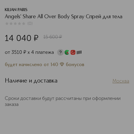
KILIAN PARIS
Angels' Share All Over Body Spray Спрей для тела
(
0
)
0
из
5
0
14 040
¤
15 600
¤
от
3510
¤
х 4 платежа
будет начислено
от
140
бонусов
Наличие и доставка
Москва
Сроки доставки будут рассчитаны при оформлении
заказа