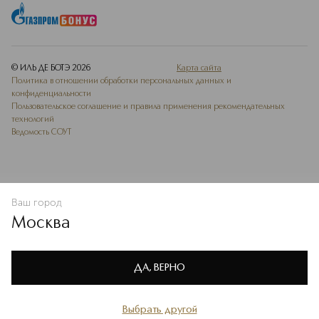
© ИЛЬ ДЕ БОТЭ
2026
Карта сайта
Политика в отношении обработки персональных данных и
конфиденциальности
Пользовательское соглашение и правила применения рекомендательных
технологий
Ведомость СОУТ
Ваш город
В КОРЗИНУ
КУПИТЬ СЕЙЧАС
Москва
Мы используем cookie-файлы и сервисы веб-аналитики. Они
необходимы для улучшения работы сайта. Подробнее –
OK
в
Политике конфиденциальности
ДА, ВЕРНО
Выбрать другой
Главная
Каталог
Избранное
Профиль
Корзина