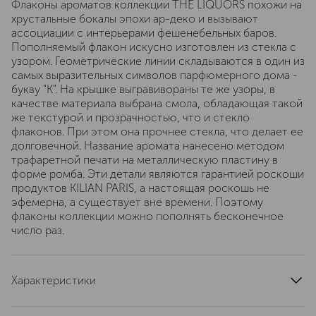
Флаконы ароматов коллекции THE LIQUORS похожи на
хрустальные бокалы эпохи ар-деко и вызывают
ассоциации с интерьерами фешенебельных баров.
Пополняемый флакон искусно изготовлен из стекла с
узором. Геометрические линии складываются в один из
самых выразительных символов парфюмерного дома -
букву "К". На крышке выгравивораны те же узоры, в
качестве материала выбрана смола, обладающая такой
же текстурой и прозрачностью, что и стекло
флаконов. При этом она прочнее стекла, что делает ее
долговечной. Название аромата нанесено методом
трафаретной печати на металлическую пластину в
форме ромба. Эти детали являются гарантией роскоши
продуктов KILIAN PARIS, а настоящая роскошь не
эфемерна, а существует вне времени. Поэтому
флаконы коллекции можно пополнять бесконечное
число раз.
Характеристики
страна производства
Франция