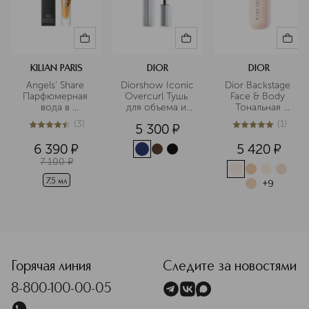
KILIAN PARIS
DIOR
DIOR
Angels' Share 
Diorshow Iconic 
Dior Backstage 
Парфюмерная 
Overcurl Тушь 
Face & Body 
вода в 
для объема и 
Тональная 
дорожном 
подкручивания 
основа для 
(
3
)
(
1
)
5 300
¤
формате
ресниц
лица и тела
4.7
из
5
3
5
из
5
1
6 390
¤
5 420
¤
7 100
¤
7.5 мл
+
9
<p class="MsoNormal"><span style="font-size: 12.0pt; lin
Горячая линия
Следите за новостями
8-800-100-00-05