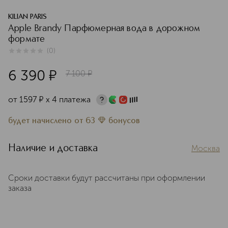
KILIAN PARIS
Apple Brandy Парфюмерная вода в дорожном
формате
(
0
)
0
из
5
0
6 390
¤
7 100
¤
от
1597
¤
х 4 платежа
будет начислено
от
63
бонусов
Наличие и доставка
Москва
Сроки доставки будут рассчитаны при оформлении
заказа