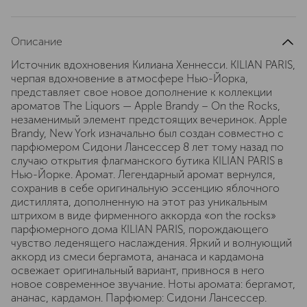
Описание
Источник вдохновения Килиана Хеннесси. KILIAN PARIS,
черпая вдохновение в атмосфере Нью-Йорка,
представляет свое новое дополнение к коллекции
ароматов The Liquors — Apple Brandy – On the Rocks,
незаменимый элемент предстоящих вечеринок. Apple
Brandy, New York изначально был создан совместно с
парфюмером Сидони Лансессер 8 лет тому назад по
случаю открытия флагманского бутика KILIAN PARIS в
Нью-Йорке. Аромат. Легендарный аромат вернулся,
сохранив в себе оригинальную эссенцию яблочного
дистиллята, дополненную на этот раз уникальным
штрихом в виде фирменного аккорда «on the rocks»
парфюмерного дома KILIAN PARIS, порождающего
чувство леденящего наслаждения. Яркий и волнующий
аккорд из смеси бергамота, ананаса и кардамона
освежает оригинальный вариант, привнося в него
новое современное звучание. Ноты аромата: бергамот,
ананас, кардамон. Парфюмер: Сидони Лансессер.