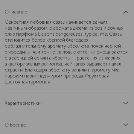
Описание
Секретная любовная связь начинается самым
невинным образом: с аромата джема из роз и сочных
слив парфюма Liaisons dangereuses, typical me. Связь
становится более крепкой благодаря
соблазнительному аромату абсолюта почек черной
смородины, чьи темно-лиловые оттенки смешиваются
с эссенцией семян амбретты — растения из жарких
экваториальных регионов, чей запах выражает накал
страсти. Благодаря абсолюту ванили и аромату мха,
парфюм парит над миром природы. Фруктовая
цветочная гармония
Характеристики
страна производства
Франция
артикул
N3EA010000
О Бренде