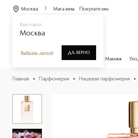
Москва
Магазины
Покупателям
Ваш город
Москва
ДА, ВЕРНО
Выбрать другой
Каталог
Бренды
Парфюмерия
Макияж
Ухо
Love, Don`t Be Shy Парфюмерная вода
Главная
•
Парфюмерия
•
Нишевая парфюмерия
•
Описание
Характеристики