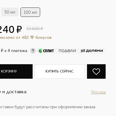
50 мл
100 мл
240
¤
53 600
¤
ачислено
от
482
бонусов
¤
х 4 платежа
 КОРЗИНУ
КУПИТЬ СЕЙЧАС
 и доставка
Москва
ставки будут рассчитаны при оформлении заказа