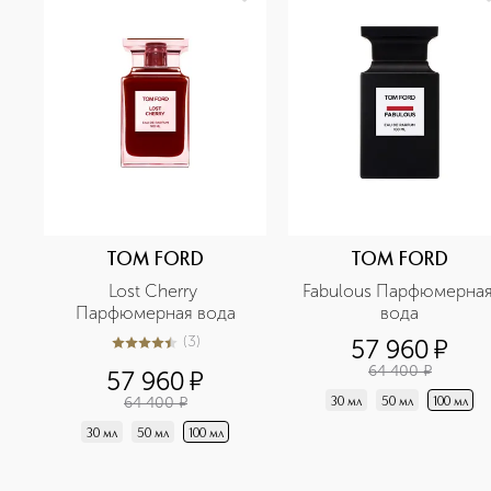
TOM FORD
TOM FORD
Lost Cherry 
Fabulous Парфюмерная
Парфюмерная вода
вода
(
3
)
57 960
¤
4.4
из
5
3
64 400
¤
57 960
¤
64 400
¤
30 мл
50 мл
100 мл
30 мл
50 мл
100 мл