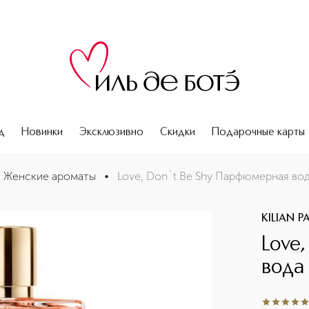
д
Новинки
Эксклюзивно
Скидки
Подарочные карты
Женские ароматы
•
Love, Don`t Be Shy Парфюмерная во
KILIAN P
Love
вода
5
из
5
1