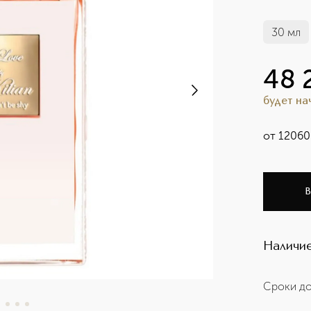
30 мл
48 
будет н
от
12060
В
Наличие
Сроки до