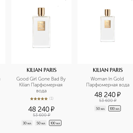
KILIAN PARIS
KILIAN PARIS
 
Good Girl Gone Bad By 
Woman In Gold 
Kilian Парфюмерная 
Парфюмерная вода
вода
48 240
¤
(
1
)
53 600
¤
5
из
5
1
48 240
¤
50 мл
100 мл
53 600
¤
30 мл
50 мл
100 мл