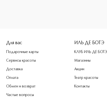
-height: 107%; color: #00b0f0;">Love, Don`t Be Shy Парфюм
Для вас
ИЛЬ ДЕ БОТЭ
Подарочные карты
КЛУБ ИЛЬ ДЕ БОТ
Сервисы красоты
Магазины
Доставка
Акции
Оплата
Театр красоты
Обмен и возврат
Контакты
Частые вопросы