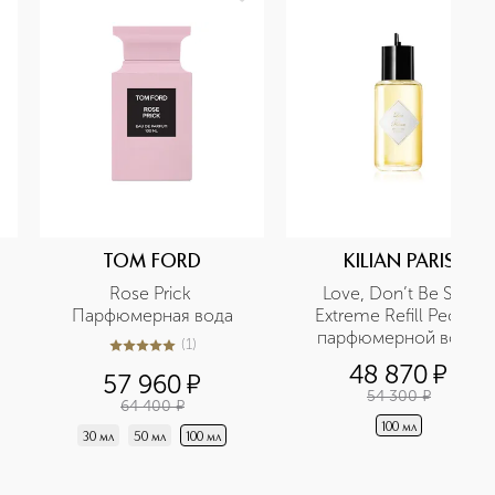
TOM FORD
KILIAN PARIS
Rose Prick 
Love, Don’t Be Shy 
Парфюмерная вода
Extreme Refill Рефил 
парфюмерной воды
(
1
)
5
из
5
1
48 870
¤
57 960
¤
54 300
¤
64 400
¤
100 мл
30 мл
50 мл
100 мл