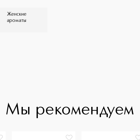
 нероли, бергамот Средние ноты: роза,
ты: маршмеллоу, лабданум
Женские
ароматы
Мы рекомендуем