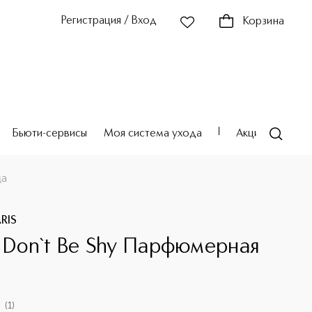
Регистрация / Вход
Корзина
Бьюти-сервисы
Моя система ухода
Акции
Театр
да
ARIS
, Don`t Be Shy Парфюмерная
(
1
)