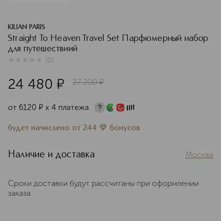
KILIAN PARIS
Straight To Heaven Travel Set Парфюмерный набор
для путешествиий
(
0
)
0
из
5
0
24 480
¤
27 200
¤
от
6120
¤
х 4 платежа
будет начислено
от
244
бонусов
Наличие и доставка
Москва
Сроки доставки будут рассчитаны при оформлении
заказа