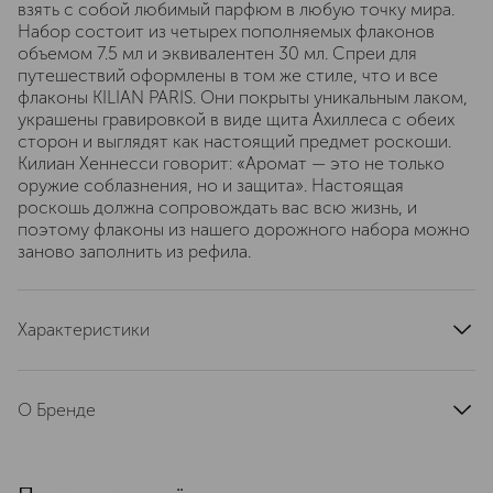
взять с собой любимый парфюм в любую точку мира.
Набор состоит из четырех пополняемых флаконов
объемом 7.5 мл и эквивалентен 30 мл. Спреи для
путешествий оформлены в том же стиле, что и все
флаконы KILIAN PARIS. Они покрыты уникальным лаком,
украшены гравировкой в виде щита Ахиллеса с обеих
сторон и выглядят как настоящий предмет роскоши.
Килиан Хеннесси говорит: «Аромат — это не только
оружие соблазнения, но и защита». Настоящая
роскошь должна сопровождать вас всю жизнь, и
поэтому флаконы из нашего дорожного набора можно
заново заполнить из рефила.
Характеристики
состав набора
Набор состоит из четырех пополняемых флаконов
О Бренде
объемом 7.5 мл и эквивалентен 30 мл Атомайзер
страна производства
Франция
Килиан Хеннесси, потомок
знаменитой французской династии,
артикул
N3LX010000
основавшей легендарный коньячный