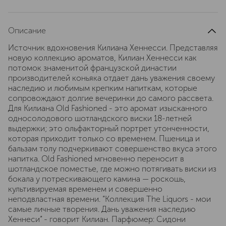
Описание
Источник вдохновения Килиана Хеннесси. Представляя
новую коллекцию ароматов, Килиан Хеннесси как
потомок знаменитой французской династии
производителей коньяка отдает дань уважения своему
наследию и любимым крепким напиткам, которые
сопровождают долгие вечеринки до самого рассвета.
Для Килиана Old Fashioned - это аромат изысканного
односолодового шотландского виски 18-летней
выдержки; это ольфакторный портрет утонченности,
которая приходит только со временем. Пшеница и
бальзам толу подчеркивают совершенство вкуса этого
напитка. Old Fashioned мгновенно переносит в
шотландское поместье, где можно потягивать виски из
бокала у потрескивающего камина — роскошь,
культивируемая временем и совершенно
неподвластная времени. “Коллекция The Liquors - мои
самые личные творения. Дань уважения наследию
Хеннеси” - говорит Килиан. Парфюмер: Сидони