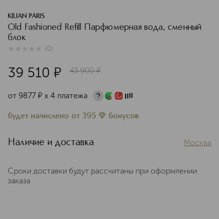
KILIAN PARIS
Old Fashioned Refill Парфюмерная вода, сменный
блок
(
0
)
0
из
5
0
39 510
¤
43 900
¤
от
9877
¤
х 4 платежа
будет начислено
от
395
бонусов
Наличие и доставка
Москва
Сроки доставки будут рассчитаны при оформлении
заказа