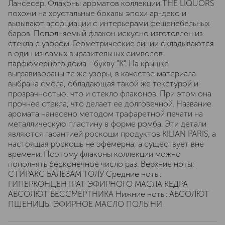
Лансесер. Флаконы ароматов коллекции THE LIQUORS
похожи на хрустальные бокалы эпохи ар-деко и
вызывают ассоциации с интерьерами фешенебельных
баров. Пополняемый флакон искусно изготовлен из
стекла с узором. Геометрические линии складываются
в один из самых выразительных символов
парфюмерного дома - букву "К". На крышке
выгравивораны те же узоры, в качестве материала
выбрана смола, обладающая такой же текстурой и
прозрачностью, что и стекло флаконов. При этом она
прочнее стекла, что делает ее долговечной. Название
аромата нанесено методом трафаретной печати на
металлическую пластину в форме ромба. Эти детали
являются гарантией роскоши продуктов KILIAN PARIS, а
настоящая роскошь не эфемерна, а существует вне
времени. Поэтому флаконы коллекции можно
пополнять бесконечное число раз. Верхние ноты:
СТИРАКС БАЛЬЗАМ ТОЛУ Средние ноты:
ГИПЕРКОНЦЕНТРАТ ЭФИРНОГО МАСЛА КЕДРА
АБСОЛЮТ БЕССМЕРТНИКА Нижние ноты: АБСОЛЮТ
ПШЕНИЦЫ ЭФИРНОЕ МАСЛО ПОЛЫНИ