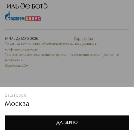
© ИЛЬ ДЕ БОТЭ
2026
Карта сайта
Политика в отношении обработки персональных данных и
конфиденциальности
Пользовательское соглашение и правила применения рекомендательных
технологий
Ведомость СОУТ
Ваш город
В КОРЗИНУ
КУПИТЬ СЕЙЧАС
Москва
Мы используем cookie-файлы и сервисы веб-аналитики. Они
необходимы для улучшения работы сайта. Подробнее –
OK
в
Политике конфиденциальности
ДА, ВЕРНО