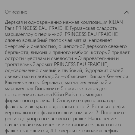
Описание
Дерзкая и одновременно нежная композиция KILIAN
Paris PRINCESS EAU FRAICHE Гурманская сладость
маршмеллоу с перчинкой, PRINCESS EAU FRAICHE
словно волшебный глоток чая матча, наполняет
энергией и смелостью, с щепоткой дерзкого свежего
бергамота, лимона и пряного имбиря, который придает
остроты чувствам и смелости. «Очаровательный и
трогательный аромат PRINCESS EAU FRAICHE,
одновременно смелый и глубокий, будоражит своей
свежестью и свободой» —объясняет Килиан Хеннесси.
Ключевые ноты: бергамот, матча, зеленый чай и
маршмеллоу. Выполните 5 простых шагов для
пополнения флакона Kilian Paris с помощью
фирменного рефила: 1. Открутите пульверизатор
флакона и аккуратно достаньте его; 2. Вставьте рефил
вертикально во флакон колпачком вниз; 3. Поверните
рефил до упора по часовой стрелке. Наполнение
начнется автоматически и остановится, как только
фалкон заполнится; 4. Поверните колпачок рефила