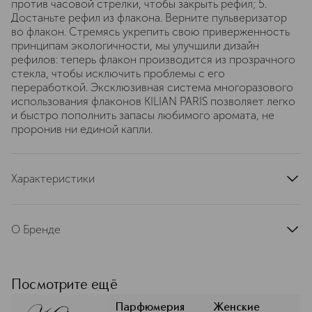
против часовой стрелки, чтобы закрыть рефил; 5.
Достаньте рефил из флакона. Верните пульверизатор
во флакон. Стремясь укрепить свою приверженность
принципам экологичности, мы улучшили дизайн
рефилов: теперь флакон производится из прозрачного
стекла, чтобы исключить проблемы с его
переработкой. Эксклюзивная система многоразового
использования флаконов KILIAN PARIS позволяет легко
и быстро пополнить запасы любимого аромата, не
проронив ни единой капли.
Характеристики
тип продукта
парфюмерная вода
группа ароматов
цветочные
О Бренде
страна производства
Франция
Килиан Хеннесси, потомок
артикул
N0RZ010000
знаменитой французской династии,
основавшей легендарный коньячный
Посмотрите ещё
дом, воплощает в мире ароматов
трепетное отношение к деталям и
Парфюмерия
Женские