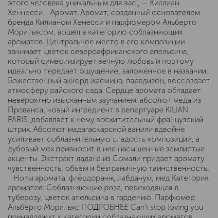
этого человека уникальным для вас”, — Киллиан
Хеннесси. Аромат. Аромат, созданный основателем
бренда Килианом Хенесси и парфюмером Альберто
Морильясом, вошел в категорию соблазняющих
ароматов. Центральное место в его композиции
занимает цветок североафриканского апельсина,
который символизирует вечную любовь и поэтому
идеально передает ощущение, заложенное в названии.
Божественный аккорд жасмина, парадизон, воссоздает
атмосферу райского сада. Сердце аромата обладает
невероятно изысканным звучанием: абсолют меда из
Прованса, новый ингредиент в репертуаре KILIAN
PARIS, добавляет к нему восхитительный французский
штрих. Абсолют мадагаскарской ванили вдвойне
усиливает соблазнительную сладость композиции, а
дубовый мох привносит в нее насыщенные землистые
акценты. Экстракт ладана из Сомали придает аромату
чувственность, объем и безграничную таинственность.
Ноты аромата: флёрдоранж, лабданум, мед Категория
ароматов: Cоблазняющие роза, переходящая в
туберозу, цветок апельсина в гардению. Парфюмер:
Альберто Морильяс ПОДРОБНЕЕ Can't stop loving you
принадлежит к категории соблазняющих ароматов.