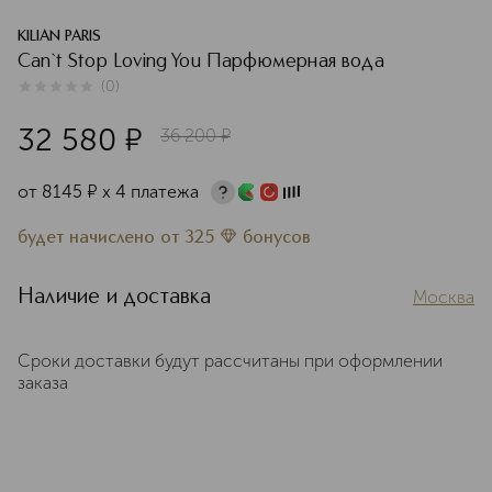
KILIAN PARIS
Сan`t Stop Loving You Парфюмерная вода
(
0
)
0
из
5
0
32 580
¤
36 200
¤
от
8145
¤
х 4 платежа
будет начислено
от
325
бонусов
Наличие и доставка
Москва
Сроки доставки будут рассчитаны при оформлении
заказа