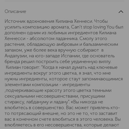
Описание
Источник вдохновения Килиана Хеннеси. Чтобы
усилить композицию аромата, Can’t stop loving You был
дополнен одним из любимых ингредиентов Килиана
Хеннесси - абсолютом ладанника. Смолу этого
растения, обладающую амбровым и бальзамическим
запахом, уже более века вручную собирают в
Андалузии, на юго-западе Испании, где основатель
бренда решил построить себе уединенную виллу.
Килиан говорит: “Когда я начал думать над ключевые
ингредиенты вокруг этого цветка, я знал, что мне
нужны ингредиенты, которое стаут запоминающимися
элементами композиции - ингредиенты
,подчеркивающие красоту этого цветка темными
сексуальными несовершенствами, присущими
стираксу, лабдануму и ладану”. «Вы никогда не
влюбитесь в совершенство. Вас может привлечь кто-
то потрясающий внешне, но это не то, что заставит
вас в конечном счете влюбиться в этого человека. Вы
влюбляетесь в его несовершенства, которые делают