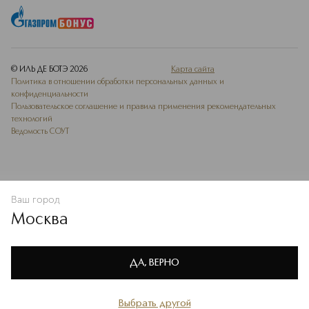
© ИЛЬ ДЕ БОТЭ
2026
Карта сайта
Политика в отношении обработки персональных данных и
конфиденциальности
Пользовательское соглашение и правила применения рекомендательных
технологий
Ведомость СОУТ
Ваш город
В КОРЗИНУ
КУПИТЬ СЕЙЧАС
Москва
Мы используем cookie-файлы и сервисы веб-аналитики. Они
необходимы для улучшения работы сайта. Подробнее –
OK
в
Политике конфиденциальности
ДА, ВЕРНО
Выбрать другой