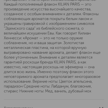
Каждый пополняемый флакон KILIAN PARIS — это
произведение искусства высочайшего качества,
созданное с особым вниманием к деталям. Флаконы
соблазняющих ароматов покрыты белым лаком и
украшены гравировкой с изображением символов
"Эдемского сада" из библейского сюжета, о
величайшем искушении Евы. Как говорит Килиан
Хеннесси: «Аромат — это не только оружие
соблазнения, но и ваша защита». Золотистая
металлическая пластина, на которой вручную
выгравировано название аромата, делает флакон еще
более утонченным. Внимание к деталям является
гарантией роскоши бренда KILIAN PARIS, а как
известно, настоящая роскошь не эфемерна — она
длится всю жизнь. Именно поэтому флакон этого
неповторимого аромата предполагает многоразовое
использование. Верхние ноты: Цветок апельсина,
парадизон Средние ноты: Лабданум, благовония,
стиракс Нижние ноты: Мед, ваниль, дубовый мох