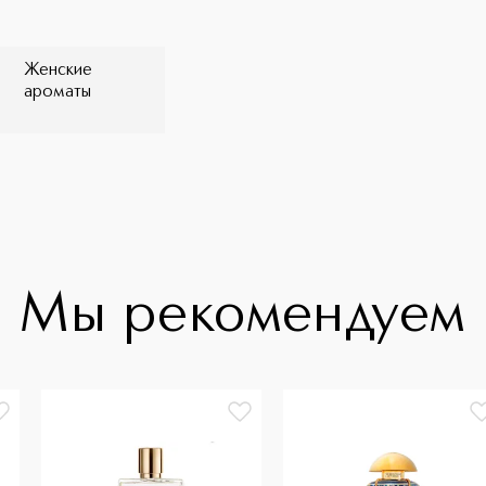
ящая роскошь не эфемерна — она длится
мого аромата предполагает
Женские
ароматы
Мы рекомендуем