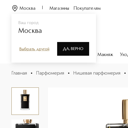
Москва
Магазины
Покупателям
Ваш город
Москва
ДА, ВЕРНО
Выбрать другой
Каталог
Бренды
Парфюмерия
Макияж
Ухо
Straight To Heaven Парфюмерная вода
Главная
•
Парфюмерия
•
Нишевая парфюмерия
•
Описание
Характеристики