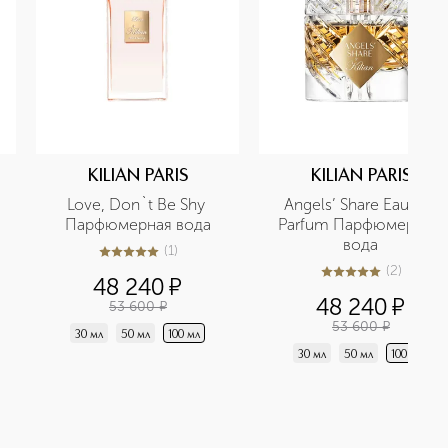
KILIAN PARIS
KILIAN PARIS
Love, Don`t Be Shy 
Angels’ Share Eau De 
Парфюмерная вода
Parfum Парфюмерная 
вода
(
1
)
5
из
5
1
(
2
)
5
из
5
2
48 240
¤
48 240
¤
53 600
¤
53 600
¤
30 мл
50 мл
100 мл
30 мл
50 мл
100 мл