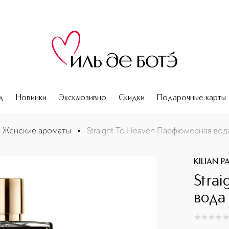
д
Новинки
Эксклюзивно
Скидки
Подарочные карты
Женские ароматы
•
Straight To Heaven Парфюмерная вод
KILIAN P
Stra
вода
0
из
5
0