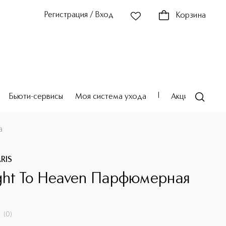
Регистрация / Вход
Корзина
Бьюти-сервисы
Моя система ухода
Акции
Театр
а
ARIS
ight To Heaven Парфюмерная
(
0
)