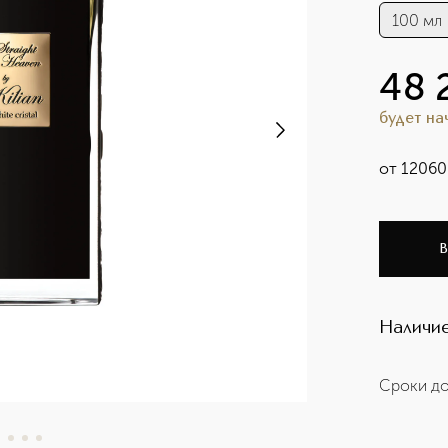
100 мл
48 
будет н
от
12060
В
Наличие
Сроки до