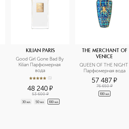
KILIAN PARIS
THE MERCHANT OF
VENICE
Good Girl Gone Bad By 
Kilian Парфюмерная 
QUEEN OF THE NIGHT 
вода
Парфюмерная вода
(
1
)
57 487
¤
5
из
5
1
76 650
¤
48 240
¤
53 600
¤
100 мл
30 мл
50 мл
100 мл