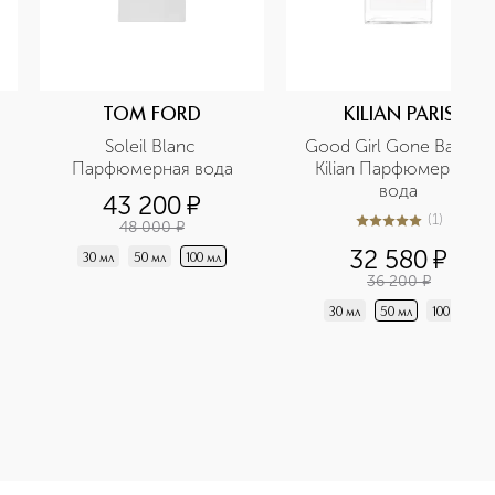
TOM FORD
KILIAN PARIS
Soleil Blanc 
Good Girl Gone Bad By 
Парфюмерная вода
Kilian Парфюмерная 
вода
43 200
¤
(
1
)
48 000
¤
5
из
5
1
32 580
¤
30 мл
50 мл
100 мл
36 200
¤
30 мл
50 мл
100 мл
 Moi Парфюмерная вода приобретайте в нашем интернет-магаз