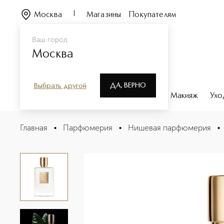
Москва
Магазины
Покупателям
Ваш город
Москва
ДА, ВЕРНО
Выбрать другой
Каталог
Бренды
Парфюмерия
Макияж
Ухо
Voules-Vous Coucher Avec Moi Парфюмерная вода
Главная
•
Парфюмерия
•
Нишевая парфюмерия
•
Описание
Характеристики