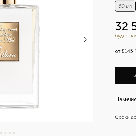
50 мл
32 
будет н
от
8145
В
Наличие
Сроки до