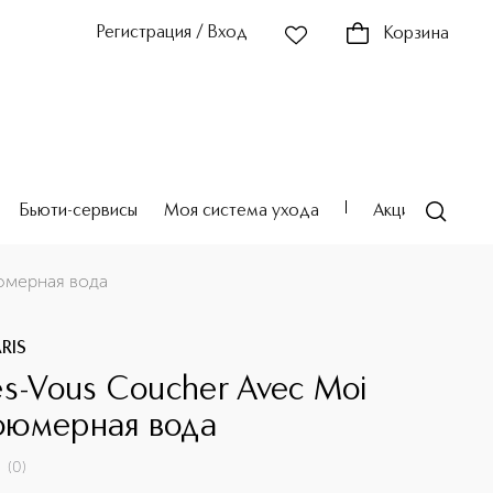
Регистрация / Вход
Корзина
Бьюти-сервисы
Моя система ухода
Акции
Театр
юмерная вода
ARIS
es-Vous Coucher Avec Moi
юмерная вода
(
0
)