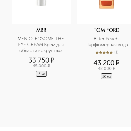
MBR
TOM FORD
MEN OLEOSOME THE 
Bitter Peach 
EYE CREAM Крем для 
Парфюмерная вода
области вокруг глаз 
(
1
)
5
из
5
1
разглаживающий
33 750
¤
43 200
¤
45 000
¤
48 000
¤
15 мл
50 мл
<p class="MsoNormal"><span style="font-size: 12.0pt; lin