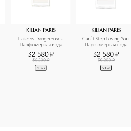
KILIAN PARIS
KILIAN PARIS
Liaisons Dangereuses 
Сan`t Stop Loving You 
Парфюмерная вода
Парфюмерная вода
32 580
¤
32 580
¤
36 200
¤
36 200
¤
50 мл
50 мл
e-height: 107%; color: #00b0f0;">Voules-Vous Coucher Avec