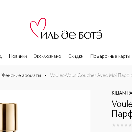
д
Новинки
Эксклюзивно
Скидки
Подарочные карты
Женские ароматы
•
Voules-Vous Coucher Avec Moi Парф
KILIAN P
Voul
Парф
0
из
5
0