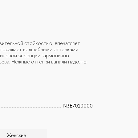
вительной стойкостью, впечатляет
и поражает волшебными оттенками
риновой эссенции гармонично
ева. Нежные оттенки ванили надолго
N3E7010000
Женские