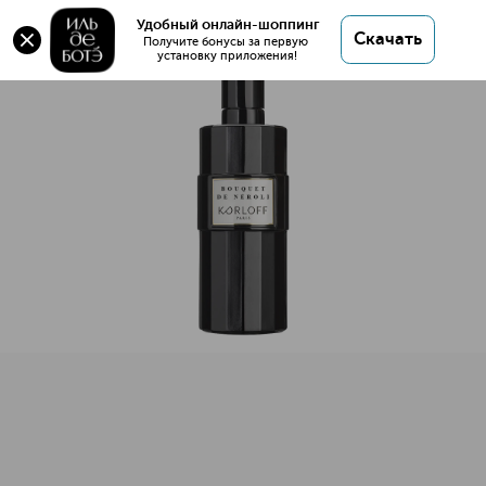
Оригинал 💯 BOUQUET DE NEROLI
Удобный онлайн-шоппинг
Скачать
Парфюмерная вода купить в интернет магазине
Получите бонусы за первую 
установку приложения!
ИЛЬ ДЕ БОТЭ с доставкой.
BOUQUET DE NEROLI Парфюмерная вода
Описание
Характеристики