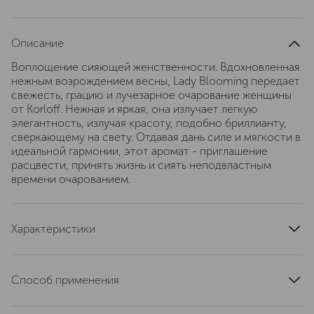
Описание
Воплощение сияющей женственности. Вдохновленная
нежным возрождением весны, Lady Blooming передает
свежесть, грацию и лучезарное очарование женщины
от Korloff. Нежная и яркая, она излучает легкую
элегантность, излучая красоту, подобно бриллианту,
сверкающему на свету. Отдавая дань силе и мягкости в
идеальной гармонии, этот аромат - приглашение
расцвести, принять жизнь и сиять неподвластным
времени очарованием.
Характеристики
тип продукта
парфюмерная вода
верхние ноты
личи
Способ применения
ноты сердца
роза
Наносить на неповрежденные участки кожи, волос
базовые ноты
мускус