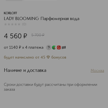
KORLOFF
LADY BLOOMING Парфюмерная вода
(
0
)
0
из
5
0
4 560
¤
5 700
¤
от
1140
¤
х 4 платежа
будет начислено
от
45
бонусов
Наличие и доставка
Москва
Сроки доставки будут рассчитаны при оформлении
заказа