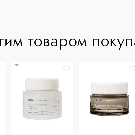
тим товаром поку
-30%