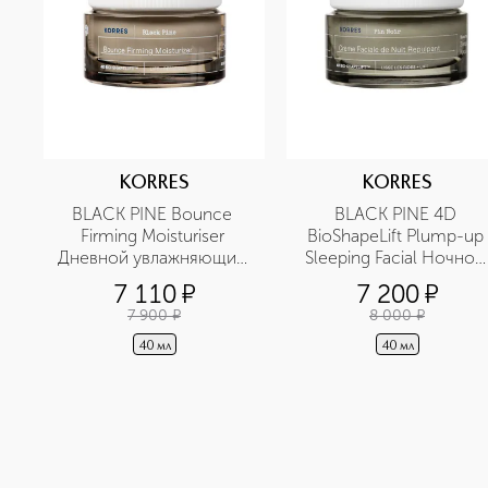
KORRES
KORRES
BLACK PINE Bounce 
BLACK PINE 4D 
Firming Moisturiser 
BioShapeLift Plump-up 
Дневной увлажняющий 
Sleeping Facial Ночной 
крем для нормальной и 
увлажняющий крем, 
7 110
¤
7 200
¤
комбинированной кожи 
укрепляющий овал 
7 900
¤
8 000
¤
с экстрактом чёрной 
лица, с экстрактом 
сосны
чёрной сосны
40 мл
40 мл