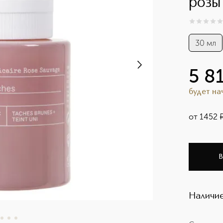
розы
0
из
5
0
30 мл
5 8
будет н
от
1452
В
Наличие