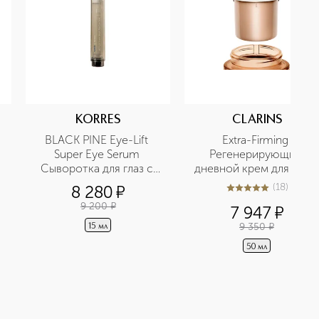
KORRES
CLARINS
BLACK PINE Eye-Lift 
Extra-Firming 
Super Eye Serum 
Регенерирующий 
Сыворотка для глаз с 
дневной крем для лица 
эффектом лифтинга с 
для сухой кожи 
(
18
)
8 280
¤
5
из
5
18
экстрактом чёрной 
(сменный блок)
9 200
¤
7 947
¤
сосны
9 350
¤
15 мл
50 мл