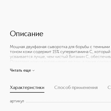
Описание
Мощная двухфазная сыворотка для борьбы с темными 
тоном кожи содержит 15% супервитамина С, который 
усваивается лучше, чем чистый Витамин С, обеспечив
Осветляет кожу и выравнивает ее тон, а также сокра
линий, придавая коже сияние. Цвет средства может ме
Читать еще
компонентов. Хранить вдали от прямых солнечных л
НАТУРАЛЬНЫМ КОМПОНЕНТАМ. Может содержать след
вегетарианцев. Дерматологически протестировано. С
компонентов.
Характеристики
Способ применения
С
артикул