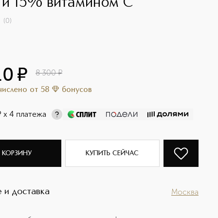
 и 15% витамином С
(
0
)
10
¤
8 300
¤
ачислено
от
58
бонусов
¤
х 4 платежа
 КОРЗИНУ
КУПИТЬ СЕЙЧАС
 и доставка
Москва