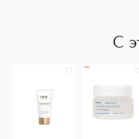
С э
-30%