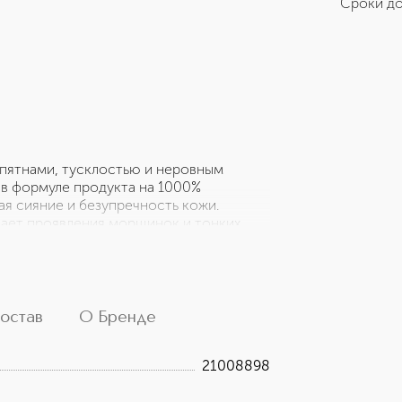
Сроки до
пятнами, тусклостью и неровным
в формуле продукта на 1000%
ая сияние и безупречность кожи.
щает проявления морщинок и тонких
няться в связи с наличием натуральных
учей. ОТДУШКА И ЦВЕТ БЛАГОДАРЯ 100%
ы пшеницы/орехов. Подходит для
одержит 83,1% натуральных
остав
О Бренде
21008898