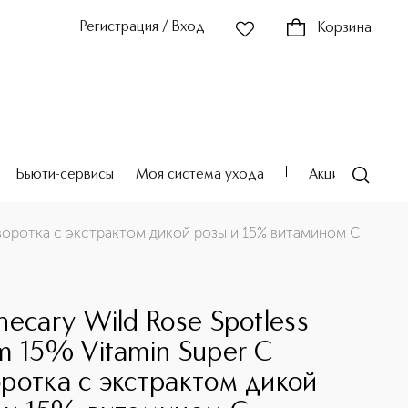
Регистрация / Вход
Корзина
Бьюти-сервисы
Моя система ухода
Акции
Театр
Сыворотка с экстрактом дикой розы и 15% витамином С
hecary Wild Rose Spotless
m 15% Vitamin Super C
ротка с экстрактом дикой