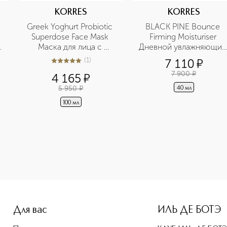
KORRES
KORRES
Greek Yoghurt Probiotic 
BLACK PINE Bounce 
Superdose Face Mask 
Firming Moisturiser 
 
Маска для лица с 
Дневной увлажняющий 
пробиотиками и 
крем для нормальной и 
(
1
)
7 110
¤
5
из
5
1
йогуртом
комбинированной кожи
7 900
¤
4 165
¤
с экстрактом чёрной 
сосны
5 950
¤
40 мл
100 мл
-height: 107%; color: #00b0f0;">Apothecary Wild Rose Spot
Для вас
ИЛЬ ДЕ БОТЭ