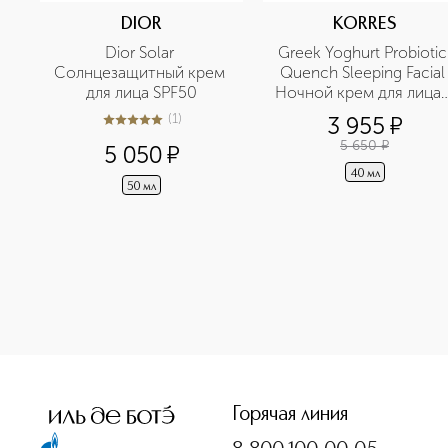
DIOR
KORRES
Dior Solar 
Greek Yoghurt Probiotic 
Солнцезащитный крем 
Quench Sleeping Facial 
для лица SPF50
Ночной крем для лица с
пробиотиками и 
(
1
)
3 955
¤
5
из
5
1
йогуртом
5 650
¤
5 050
¤
40 мл
50 мл
<p class="MsoNormal"><span style="font-size: 12.0pt; line
Горячая линия