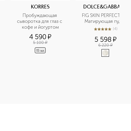
KORRES
DOLCE&GABBANA
Пробуждающая 
FIG SKIN PERFECTOR  
сыворотка для глаз с 
Матирующая пудра
кофе и йогуртом
(
4
)
4.8
из
5
4
4 590
¤
5 598
¤
 
5 100
¤
6 220
¤
15 мл
less Serum 15% Vitamin Super C Сыворотка с экстрактом дико