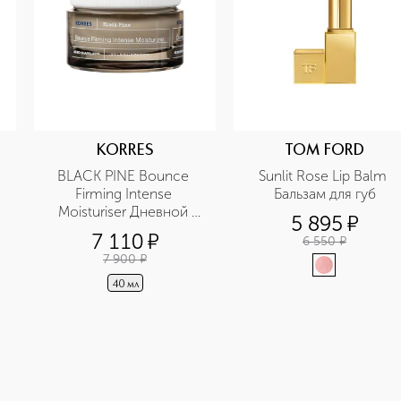
KORRES
TOM FORD
BLACK PINE Bounce 
Sunlit Rose Lip Balm 
Firming Intense 
Бальзам для губ
Moisturiser Дневной 
5 895
¤
увлажняющий крем, 
7 110
¤
6 550
¤
укрепляющий овал 
7 900
¤
лица, для сухой кожи
40 мл