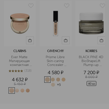
CLARINS
GIVENCHY
KORRES
Ever Matte 
Prisme Libre 
BLACK PINE 4D 
Матирующая 
Skin-caring 
BioShapeLift 
компактная 
Concealer 
Plump-up 
пудра
Ухаживающий 
Sleeping Facial 
(
318
)
4 580
¤
7 200
¤
консилер
Ночной 
5
из
5
318
увлажняющий 
8 000
¤
4 632
¤
крем, 
5 450
¤
укрепляющий 
40 мл
+
5
овал лица, с 
экстрактом 
чёрной сосны
<p class="MsoNormal"><span style="font-size: 12.0pt; lin