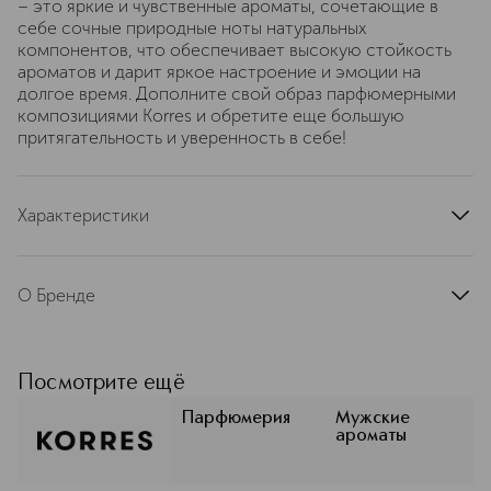
– это яркие и чувственные ароматы, сочетающие в
себе сочные природные ноты натуральных
компонентов, что обеспечивает высокую стойкость
ароматов и дарит яркое настроение и эмоции на
долгое время. Дополните свой образ парфюмерными
композициями Korres и обретите еще большую
притягательность и уверенность в себе!
Характеристики
страна производства
Греция
артикул
21013152
О Бренде
Korres — ведущий греческий бренд
аптечной косметики, основанный
Джорджем и Леной Коррес в 1996
Посмотрите ещё
году на базе первой
гомеопатической аптеки в Афинах.
Парфюмерия
Мужские
ароматы
Философия бренда — создание
высокоэффективных средств ухода,
объединяющих силу проверенных