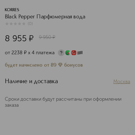
KORRES
Black Pepper Парфюмерная вода
(
0
)
0
из
5
0
8 955
¤
9 950
¤
от
2238
¤
х 4 платежа
будет начислено
от
89
бонусов
Наличие и доставка
Москва
Сроки доставки будут рассчитаны при оформлении
заказа