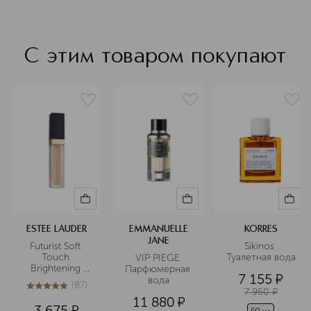
С этим товаром покупают
ESTEE LAUDER
EMMANUELLE
KORRES
JANE
Futurist Soft 
Sikinos 
Touch 
Туалетная вода
VIP PIEGE 
Brightening 
Парфюмерная 
7 155
¤
Skincealer 
вода
(
87
)
Консилер
5
из
5
87
7 950
¤
11 880
¤
3 675
¤