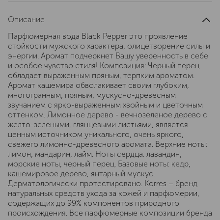
Описание
Парфюмерная вода Black Pepper это проявление
стойкости мужского характера, олицетворение силы и
энергии. Аромат подчеркнет Вашу уверенность в себе
и особое чувство стиля! Композиция: Черный перец
обладает выраженным пряным, терпким ароматом.
Аромат кашемира обволакивает своим глубоким,
многогранным, пряным, мускусно-древесным
звучанием с ярко-выраженным хвойным и цветочным
оттенком. Лимонное дерево - вечнозеленое дерево с
желто-зелеными, глянцевыми листьями, является
ценным источником уникального, очень яркого,
свежего лимонно-древесного аромата. Верхние ноты:
лимон, мандарин, лайм. Ноты сердца: лавандин,
морские ноты, черный перец. Базовые ноты: кедр,
кашемировое дерево, янтарный мускус.
Дерматологически протестировано. Korres – бренд
натуральных средств ухода за кожей и парфюмерии,
содержащих до 99% компонентов природного
происхождения. Все парфюмерные композиции бренда