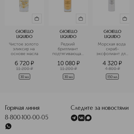
GIOIELLO
GIOIELLO
GIOIELLO
LIQUIDO
LIQUIDO
LIQUIDO
Чистое золото 
Редкий 
Морская вода 
эликсир на 
бриллиант 
скраб-
основе масла
подтягивающая 
эксфолиант для 
кожу 
лица
6 720
¤
10 080
¤
4 320
¤
сыворотка
11 200
¤
11 200
¤
4 800
¤
30 мл
30 мл
150 мл
<p class="MsoNormal"><span style="font-size: 12.0pt; line
Горячая линия
Следите за новостями
8-800-100-00-05