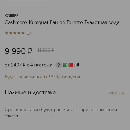
KORRES
Cashmere Kumquat Eau de Toilette Туалетная вода
(
1
)
5
из
5
1
9 990
¤
11 100
¤
от
2497
¤
х 4 платежа
будет начислено
от
99
бонусов
Наличие и доставка
Москва
Сроки доставки будут рассчитаны при оформлении
заказа