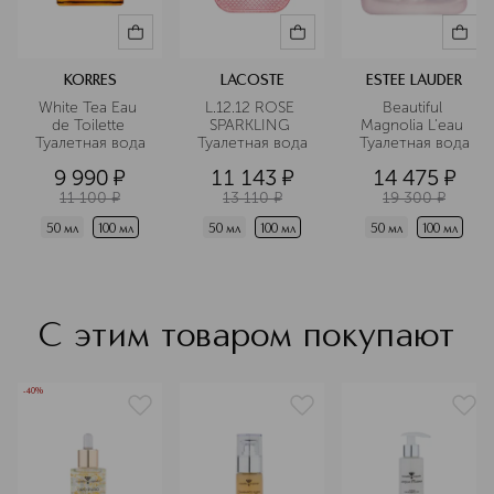
KORRES
LACOSTE
ESTEE LAUDER
White Tea Eau 
L.12.12 ROSE 
Beautiful 
de Toilette 
SPARKLING 
Magnolia L'eau 
Туалетная вода
Туалетная вода
Туалетная вода
9 990
¤
11 143
¤
14 475
¤
11 100
¤
13 110
¤
19 300
¤
50 мл
100 мл
50 мл
100 мл
50 мл
100 мл
С этим товаром покупают
-40%