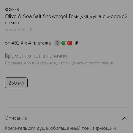
KORRES
Olive & Sea Salt Showergel Гель для душа с морской
солью
(
0
)
0
из
5
0
от
461
¤
х 4 платежа
Временно нет в наличии
Добавьте его в избранное, чтобы узнать о поступлении
250 мл
Описание
Крем-гель для душа, обогащенный тонизирующим