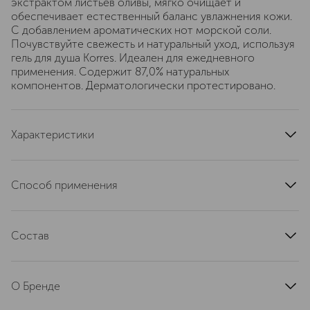
экстрактом листьев оливы, мягко очищает и
обеспечивает естественный баланс увлажнения кожи.
С добавлением ароматических нот морской соли.
Почувствуйте свежесть и натуральный уход, используя
гель для душа Korres. Идеален для ежедневного
применения. Содержит 87,0% натуральных
компонентов. Дерматологически протестировано.
Характеристики
артикул
21000839
Способ применения
Нанесите гель на кожу, вспеньте и смойте.
Состав
AQUA/WATER/EAU, SODIUM LAURETH SULFATE,
COCAMIDOPROPYL BETAINE, SODIUM COCOYL
О Бренде
ISETHIONATE, PARFUM/FRAGRANCE, COCO-
GLUCOSIDE, GLYCERYL OLEATE, ALOE BARBADENSIS
Korres — ведущий греческий бренд