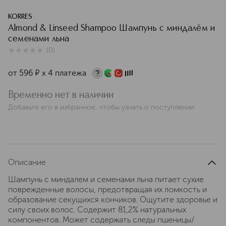
KORRES
Almond & Linseed Shampoo Шампунь с миндалём и
семенами льна
(
0
)
0
из
5
0
от
596
¤
х 4 платежа
Временно нет в наличии
Добавьте его в избранное, чтобы узнать о поступлении
Описание
Шампунь с миндалем и семенами льна питает сухие
поврежденные волосы, предотвращая их ломкость и
образование секущихся кончиков. Ощутите здоровье и
силу своих волос. Содержит 81,2% натуральных
компонентов. Может содержать следы пшеницы/