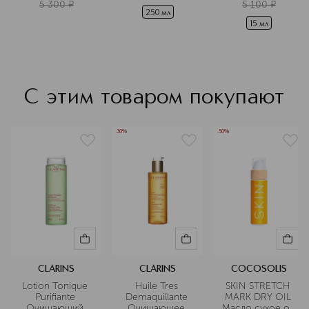
5 300
¤
5 100
¤
250 мл
15 мл
С этим товаром покупают
-30%
-50%
CLARINS
CLARINS
COCOSOLIS
Lotion Tonique 
Huile Tres 
SKIN STRETCH 
Purifiante 
Demaquillante 
MARK DRY OIL 
Очищающий 
Очищающее 
Масло сухое от 