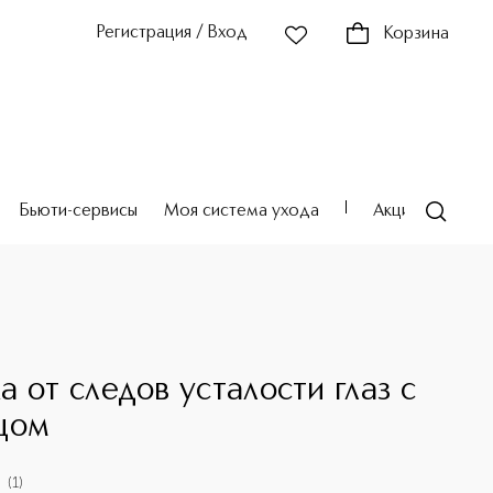
Регистрация / Вход
Корзина
Бьюти-сервисы
Моя система ухода
Акции
Театр
а от следов усталости глаз с
цом
(
1
)