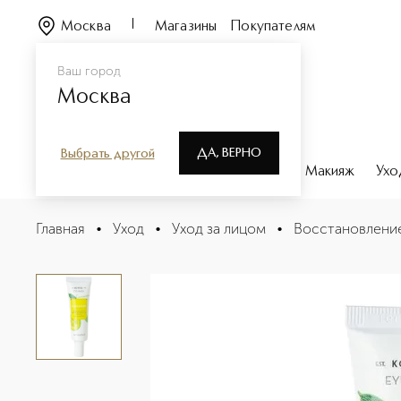
Москва
Магазины
Покупателям
Ваш город
Москва
ДА, ВЕРНО
Выбрать другой
Каталог
Бренды
Парфюмерия
Макияж
Ухо
Маска от следов усталости глаз с огурцом
Главная
•
Уход
•
Уход за лицом
•
Восстановлени
Описание
Характеристики