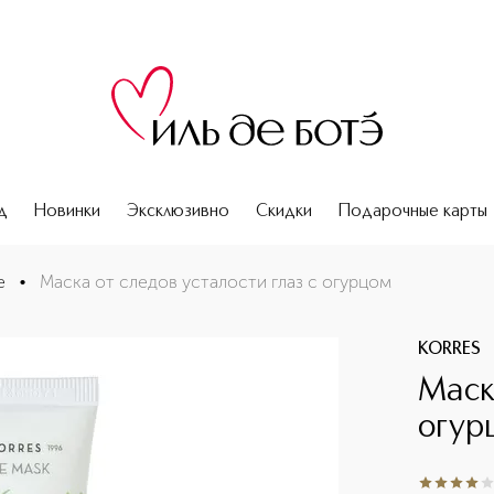
д
Новинки
Эксклюзивно
Скидки
Подарочные карты
е
•
Маска от следов усталости глаз с огурцом
KORRES
Маск
огур
4
из
5
1