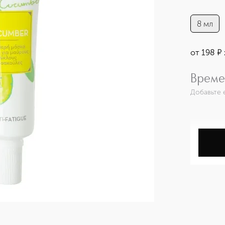
8 мл
от
198
¤
Време
Добавьте 