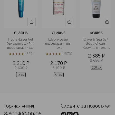
исследованиями и видимыми
результатами.
Подробнее
CLARINS
CLARINS
KORRES
Hydra-Essentiel 
Шариковый 
Olive & Sea Salt 
Увлажняющий и 
дезодорант для 
Body Cream 
восстанавливающий
тела
Крем для тела с 
 бальзам для губ
морской солью
(
357
)
(
1570
)
2 385
¤
5
из
5
357
5
из
5
1570
2 650
¤
2 210
¤
2 170
¤
2 600
¤
3 100
¤
200 мл
15 мл
50 мл
<p class="MsoNormal"><span style="font-size: 12.0pt; line
Горячая линия
Следите за новостями
8-800-100-00-05