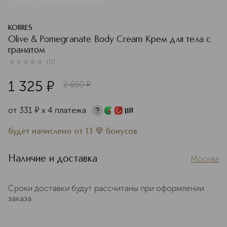
KORRES
Olive & Pomegranate Body Cream Крем для тела с
гранатом
(
0
)
0
из
5
0
1 325
¤
2 650
¤
от
331
¤
х 4 платежа
будет начислено
от
13
бонусов
Наличие и доставка
Москва
Сроки доставки будут рассчитаны при оформлении
заказа