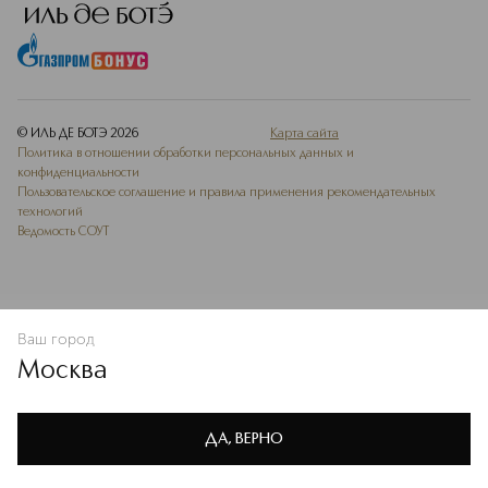
© ИЛЬ ДЕ БОТЭ
2026
Карта сайта
Политика в отношении обработки персональных данных и
конфиденциальности
Пользовательское соглашение и правила применения рекомендательных
технологий
Ведомость СОУТ
Ваш город
В КОРЗИНУ
КУПИТЬ СЕЙЧАС
Москва
Мы используем cookie-файлы и сервисы веб-аналитики. Они
необходимы для улучшения работы сайта. Подробнее –
OK
в
Политике конфиденциальности
ДА, ВЕРНО