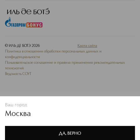
© ИЛЬ ДЕ БОТЭ
2026
Карта сайта
Политика в отношении обработки персональных данных и
конфиденциальности
Пользовательское соглашение и правила применения рекомендательных
технологий
Ведомость СОУТ
Ваш город
В КОРЗИНУ
КУПИТЬ СЕЙЧАС
Москва
Мы используем cookie-файлы и сервисы веб-аналитики. Они
необходимы для улучшения работы сайта. Подробнее –
OK
в
Политике конфиденциальности
ДА, ВЕРНО