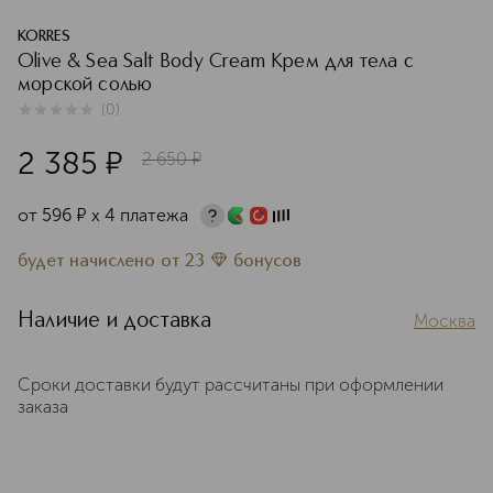
KORRES
Olive & Sea Salt Body Cream Крем для тела с
морской солью
(
0
)
0
из
5
0
2 385
¤
2 650
¤
от
596
¤
х 4 платежа
будет начислено
от
23
бонусов
Наличие и доставка
Москва
Сроки доставки будут рассчитаны при оформлении
заказа