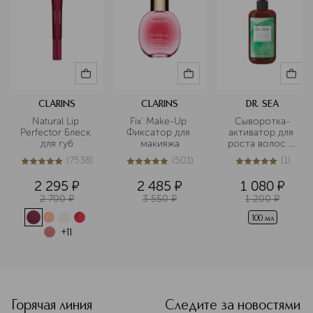
CLARINS
CLARINS
DR. SEA
Natural Lip 
Fix' Make-Up 
Сыворотка-
Perfector Блеск 
Фиксатор для 
активатор для 
для губ
макияжа
роста волос с 
ментолом и 
(
7538
)
(
501
)
(
1
)
розмарином 
5
из
5
7538
5
из
5
501
5
из
5
1
2 295
¤
2 485
¤
1 080
¤
2 700
¤
3 550
¤
1 200
¤
100 мл
+
11
<p class="MsoNormal"><span style="font-size: 12.0pt; line
Горячая линия
Следите за новостями