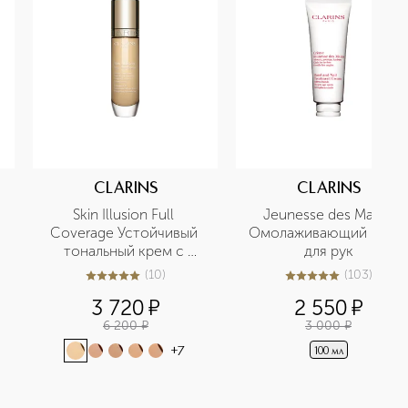
CLARINS
CLARINS
Skin Illusion Full 
Jeunesse des Mains 
Coverage Устойчивый 
Омолаживающий крем 
тональный крем с 
для рук
матовым эффектом
(
10
)
(
103
)
5
из
5
10
5
из
5
103
3 720
¤
2 550
¤
6 200
¤
3 000
¤
+
7
100 мл