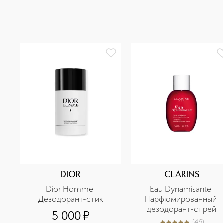
DIOR
CLARINS
Dior Homme 
Eau Dynamisante 
Дезодорант-стик
Парфюмированный 
дезодорант-спрей
5 000
¤
(
46
)