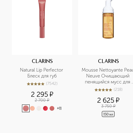
CLARINS
CLARINS
Natural Lip Perfector 
Mousse Nettoyante Peau
Блеск для губ
Neuve Очищающий 
пенящийся мусс для 
(
7542
)
5
из
5
7542
любого типа кожи
(
218
)
5
из
5
218
2 295
¤
2 625
¤
2 700
¤
3 750
¤
+
11
150 мл