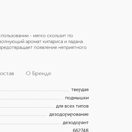
пользовании - мягко скользит по
волнующий аромат кипариса и ладана.
 предотвращает появление неприятного
остав
О Бренде
твердая
подмышки
для всех типов
дезодорирование
дезодорант
662748