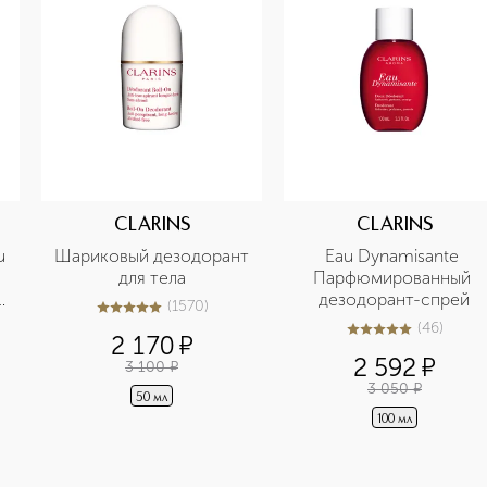
CLARINS
CLARINS
 
Шариковый дезодорант 
Eau Dynamisante 
для тела
Парфюмированный 
дезодорант-спрей
(
1570
)
5
из
5
1570
(
46
)
5
из
5
46
2 170
¤
2 592
¤
3 100
¤
3 050
¤
50 мл
100 мл