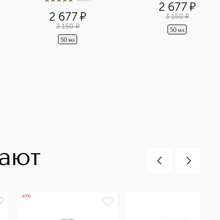
5
из
5
222
2 677
¤
2 677
¤
3 150
¤
3 150
¤
50 мл
50 мл
пают
-40%