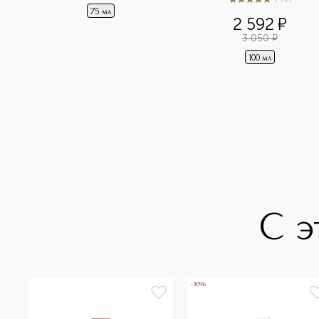
5
из
5
46
75 мл
2 592
¤
3 050
¤
100 мл
С э
-30%