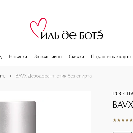
д
Новинки
Эксклюзивно
Скидки
Подарочные карты
нты
•
BAVX Дезодорант-стик без спирта
L`OCCIT
BAVX
5
из
5
1038