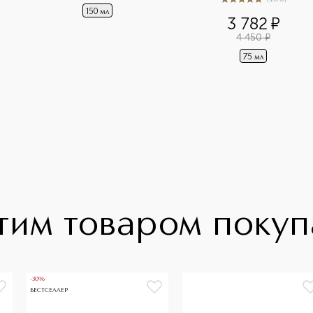
5
из
5
156
150 мл
3 782
¤
4 450
¤
75 мл
тим товаром поку
-30%
БЕСТСЕЛЛЕР