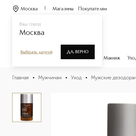
Москва
Магазины
Покупателям
Ваш город
Москва
ДА, ВЕРНО
Выбрать другой
Каталог
Бренды
Парфюмерия
Макияж
Ухо
BAVX Дезодорант-стик без спирта
Главная
•
Мужчинам
•
Уход
•
Мужские дезодора