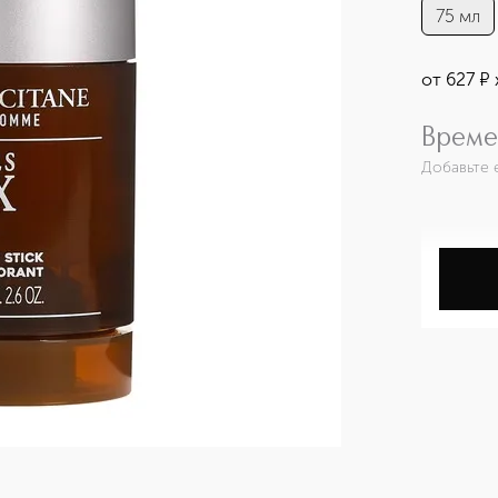
75 мл
от
627
¤
Време
Добавьте 