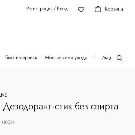
Регистрация / Вход
Корзина
Бьюти-сервисы
Моя система ухода
Акции
Театр
ANE
 Дезодорант-стик без спирта
(
1038
)