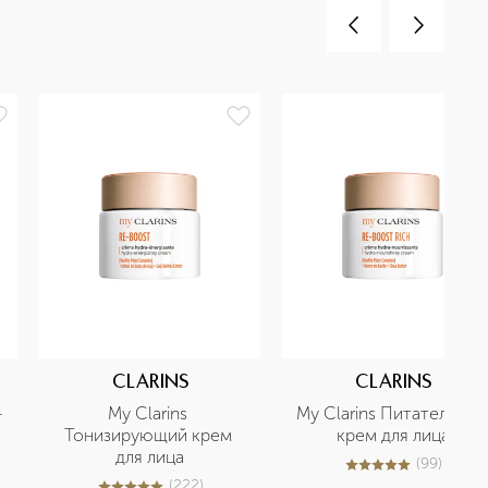
CLARINS
CLARINS
-
My Clarins 
My Clarins Питательный 
 
Тонизирующий крем 
крем для лица
для лица
(
99
)
4.9
из
5
99
(
222
)