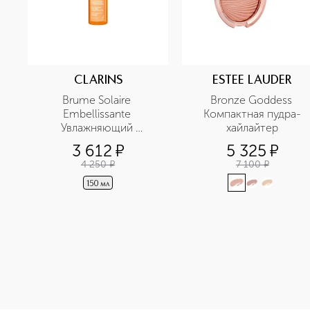
CLARINS
ESTEE LAUDER
Brume Solaire 
Bronze Goddess 
Embellissante 
Компактная пудра-
Увлажняющий 
хайлайтер
солнцезащитный спрей 
3 612
¤
5 325
¤
для тела SPF 50+
4 250
¤
7 100
¤
150 мл