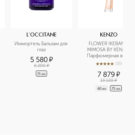
L`OCCITANE
KENZO
Иммортель Бальзам для 
FLOWER IKEBANA 
глаз
MIMOSA BY KENZO 
Парфюмерная вода
5 580
¤
(
16
)
6 200
¤
5
из
5
16
7 879
¤
15 мл
13 120
¤
40 мл
75 мл