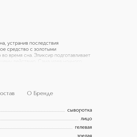
на, устранив последствия
ое средство с золотыми
во время сна. Эликсир подготавливает
чшему действию. Сама идея ночного
бавиться от негативного воздействия
нувшей и останется такой на весь день.
остав
О Бренде
сыворотка
лицо
гелевая
зрелая