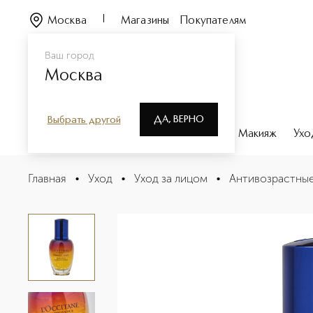
Москва
Магазины
Покупателям
Ваш город
Москва
ДА, ВЕРНО
Выбрать другой
Каталог
Бренды
Парфюмерия
Макияж
Ухо
Божественный Иммортель Ночной эликсир Мгновенна
Главная
•
Уход
•
Уход за лицом
•
Антивозрастные