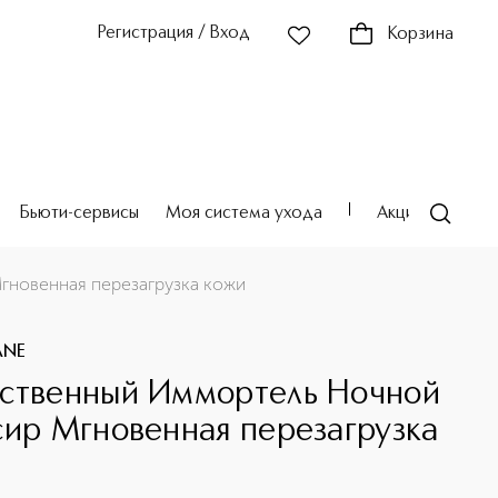
Регистрация / Вход
Корзина
Бьюти-сервисы
Моя система ухода
Акции
Театр
новенная перезагрузка кожи
ANE
ственный Иммортель Ночной
сир Мгновенная перезагрузка