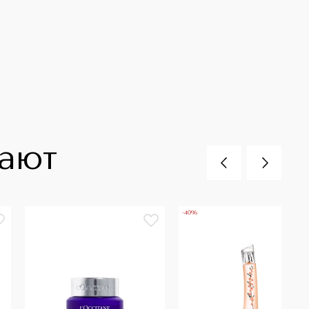
пают
-40%