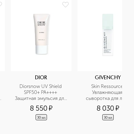
DIOR
GIVENCHY
Diorsnow UV Shield 
Skin Ressource 
SPF50+ PA++++ 
Увлажняющая 
Защитная эмульсия для 
сыворотка для лица
лица, придающая 
8 550
¤
8 030
¤
сияние коже
30 мл
30 мл