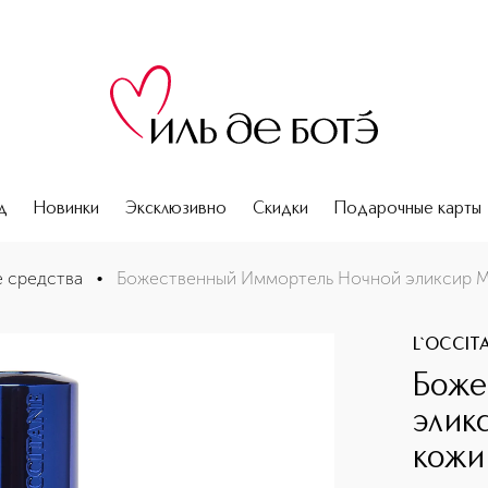
д
Новинки
Эксклюзивно
Скидки
Подарочные карты
я перезагрузка кожи
 средства
•
Божественный Иммортель Ночной эликсир Мг
L`OCCIT
Боже
элик
кожи