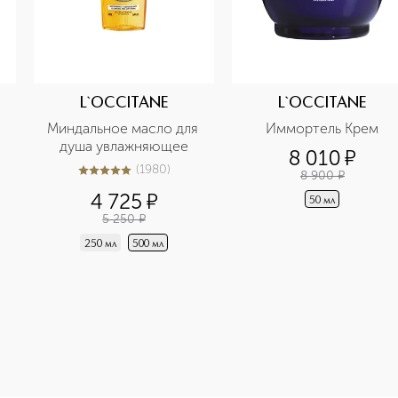
L`OCCITANE
L`OCCITANE
Миндальное масло для 
Иммортель Крем
душа увлажняющее
8 010
¤
(
1980
)
8 900
¤
5
из
5
1980
4 725
¤
50 мл
5 250
¤
250 мл
500 мл