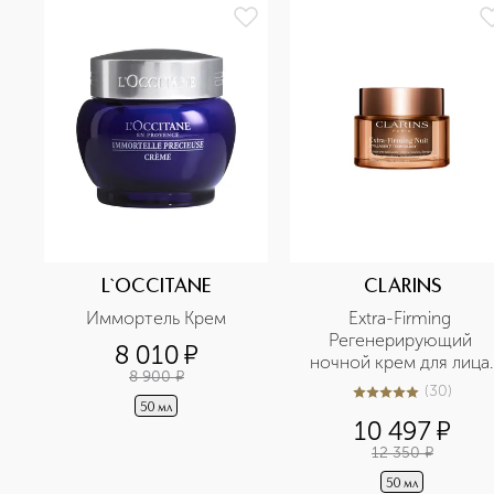
L`OCCITANE
CLARINS
Иммортель Крем
Extra-Firming 
Регенерирующий 
8 010
¤
ночной крем для лица 
8 900
¤
для любого типа кожи
(
30
)
5
из
5
30
50 мл
10 497
¤
12 350
¤
50 мл