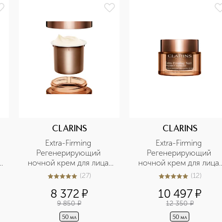
CLARINS
CLARINS
Extra-Firming 
Extra-Firming 
Регенерирующий 
Регенерирующий 
ночной крем для лица 
ночной крем для лица 
для любого типа кожи 
для сухой кожи
(
27
)
(
12
)
5
из
5
27
4.9
из
5
12
(сменный блок)
8 372
¤
10 497
¤
9 850
¤
12 350
¤
50 мл
50 мл