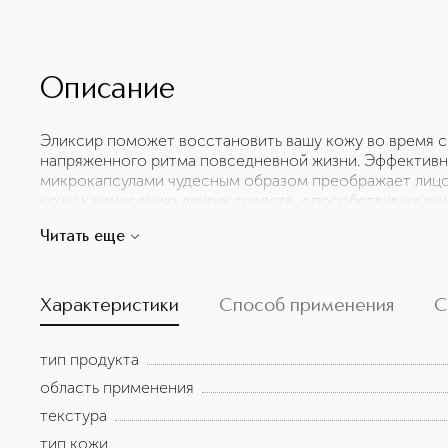
Описание
Эликсир поможет восстановить вашу кожу во время с
напряженного ритма повседневной жизни. Эффективн
микрокапсулами чудесным образом преображает лицо 
кожу к нанесению других средств, способствуя их лу
обновления заключается в том, чтобы помочь коже из
Читать еще
окружающей среды. К утру кожа будет выглядеть отдох
Характеристики
Способ применения
С
тип продукта
область применения
текстура
тип кожи