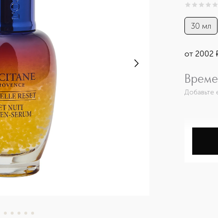
0
из
5
0
30 мл
от
2002
Време
Добавьте 