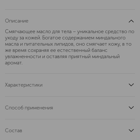
Описание
Смягчающее масло для тела – уникальное средство по
уходу за кожей. Богатое содержанием миндального
масла и питательных липидов, оно смягчает кожу, в то
же время сохраняя ее естественный баланс
увлажненности и оставляя приятный миндальный
аромат.
Характеристики
область применения
тело
текстура
масляная
Способ применения
артикул
758595
Наносить на чистую кожу тела легкими массирующими
движениями
Состав