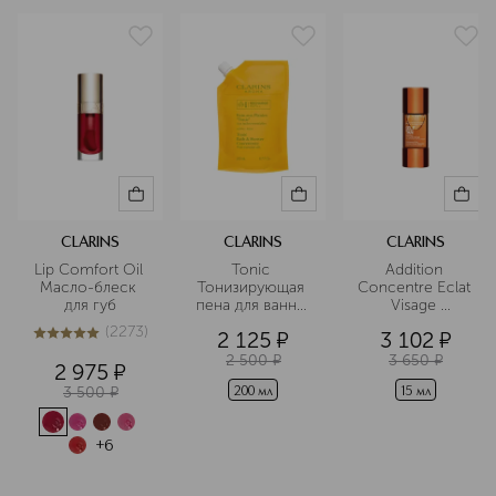
CLARINS
CLARINS
CLARINS
Lip Comfort Oil 
Tonic 
Addition 
Масло-блеск 
Тонизирующая 
Concentre Eclat 
для губ
пена для ванны 
Visage 
и душа на 
Концентрат с 
(
2273
)
2 125
¤
3 102
¤
основе 
эффектом 
5
из
5
2273
растительных 
загара для лица
2 500
¤
3 650
¤
2 975
¤
экстрактов, 
3 500
¤
сменный блок
200 мл
15 мл
+
6