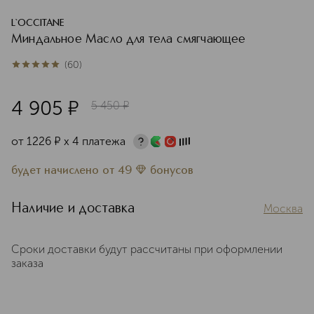
L`OCCITANE
Миндальное Масло для тела смягчающее
(
60
)
5
из
5
60
4 905
¤
5 450
¤
от
1226
¤
х 4 платежа
будет начислено
от
49
бонусов
Наличие и доставка
Москва
Сроки доставки будут рассчитаны при оформлении
заказа