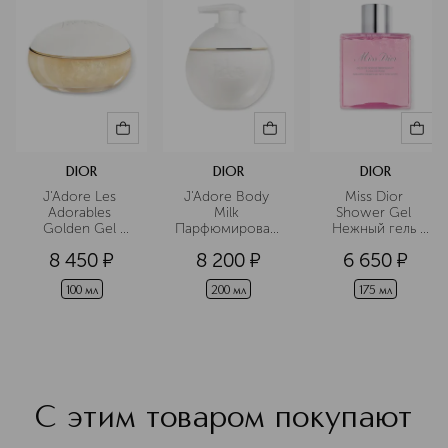
DIOR
DIOR
DIOR
J'Adore Les 
J'Adore Body 
Miss Dior 
Adorables 
Milk 
Shower Gel 
Golden Gel 
Парфюмированное
Нежный гель 
Парфюмированный
 молочко для 
для душа с 
8 450
¤
8 200
¤
6 650
¤
 гель для тела
тела
розовой водой
100 мл
200 мл
175 мл
С этим товаром покупают