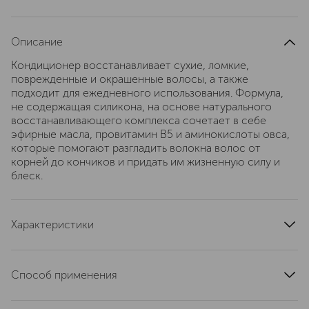
Описание
Кондиционер восстанавливает сухие, ломкие,
поврежденные и окрашенные волосы, а также
подходит для ежедневного использования. Формула,
не содержащая силикона, на основе натурального
восстанавливающего комплекса сочетает в себе
эфирные масла, провитамин В5 и аминокислоты овса,
которые помогают разгладить волокна волос от
корней до кончиков и придать им жизненную силу и
блеск.
Характеристики
область применения
волосы
артикул
769867
Способ применения
Наносить кондиционер на влажные волосы по всей