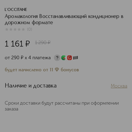
L`OCCITANE
Аромакология Восстанавливающий кондиционер в
дорожном формате
(
0
)
0
из
5
0
1 161
¤
1 290
¤
от
290
¤
х 4 платежа
будет начислено
от
11
бонусов
Наличие и доставка
Москва
Сроки доставки будут рассчитаны при оформлении
заказа