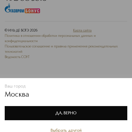
© ИЛЬ ДЕ БОТЭ
2026
Карта сайта
Политика в отношении обработки персональных данных и
конфиденциальности
Пользовательское соглашение и правила применения рекомендательных
технологий
Ведомость СОУТ
Ваш город
В КОРЗИНУ
КУПИТЬ СЕЙЧАС
Москва
Мы используем cookie-файлы и сервисы веб-аналитики. Они
необходимы для улучшения работы сайта. Подробнее –
OK
в
Политике конфиденциальности
ДА, ВЕРНО
Выбрать другой