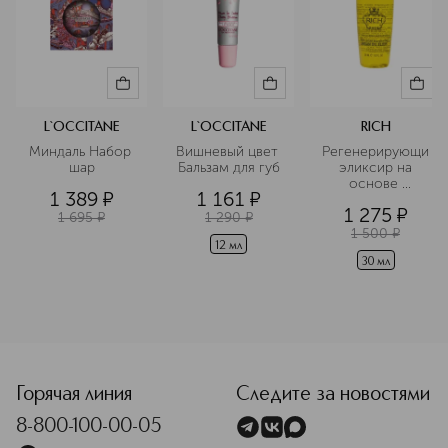
L`OCCITANE
L`OCCITANE
RICH
Миндаль Набор 
Вишневый цвет 
Регенерирующий
шар
Бальзам для губ
 эликсир на 
основе 
1 389
¤
1 161
¤
арганового 
1 275
¤
масла в 
1 695
¤
1 290
¤
дорожном 
1 500
¤
формате
12 мл
30 мл
<p class="MsoNormal"><span style="font-size: 12.0pt; lin
Горячая линия
Следите за новостями
8-800-100-00-05