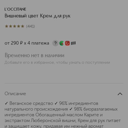
L`OCCITANE
Вишневый цвет Крем для рук
(
441
)
5
из
5
441
от
290
¤
х 4 платежа
Временно нет в наличии
Добавьте его в избранное, чтобы узнать о поступлении
Описание
✓ Веганское средство ✓ 96% ингредиентов
натурального происхождения ✓ 98% биоразлагаемых
ингредиентов Обогащенный маслом Карите и
экстрактом Люберонской вишни, Крем для рук питает
и защищает кожу, придавая им нежный аромат