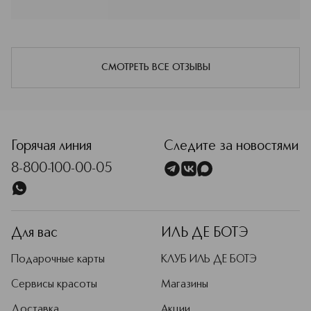
Косметика Локситан — это
HYDROXYETHYL ACRYLATE/SODIUM
ежедневный уход, в котором важны
ACRYLOYLDIMETHYL TAURATE COPOLYMER - XANTHAN
не только результат, но и процесс:
GUM - CETEARETH-33 - POLYSORBATE 60 - SORBITAN
текстура, аромат, комфорт.
ISOSTEARATE - TOCOPHEROL - PARFUM/FRAGRANCE -
LIMONENE - ALPHA-ISOMETHYL IONONE - LINALOOL
Подробнее
СМОТРЕТЬ ВСЕ ОТЗЫВЫ
Горячая линия
Следите за новостями
8-800-100-00-05
Для вас
ИЛЬ ДЕ БОТЭ
Подарочные карты
КЛУБ ИЛЬ ДЕ БОТЭ
Сервисы красоты
Магазины
Доставка
Акции