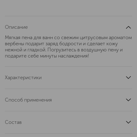
Описание
Мягкая пена для ванн со свежим цитрусовым ароматом
вербены подарит заряд бодрости и сделает кожу
нежной и гладкой. Погрузитесь в воздушную пену и
подарите себе минуты наслаждения!
Характеристики
область применения
тело
текстура
пенная
Способ применения
тип кожи
для всех типов
Налить небольшое количество пены под струю воды
эффект
очищение
при наполнении ванны.
артикул
Состав
766934
Aqua/water - sodium laureth sulfate- coco-glucoside -