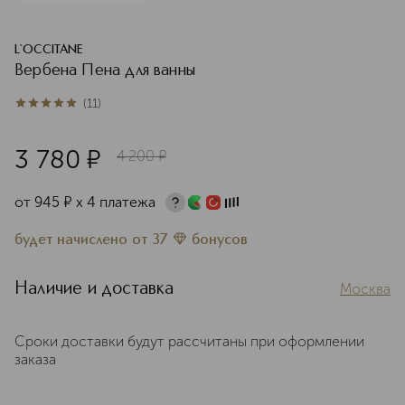
L`OCCITANE
Вербена Пена для ванны
(
11
)
4.8
из
5
11
3 780
¤
4 200
¤
от
945
¤
х 4 платежа
будет начислено
от
37
бонусов
Наличие и доставка
Москва
Сроки доставки будут рассчитаны при оформлении
заказа