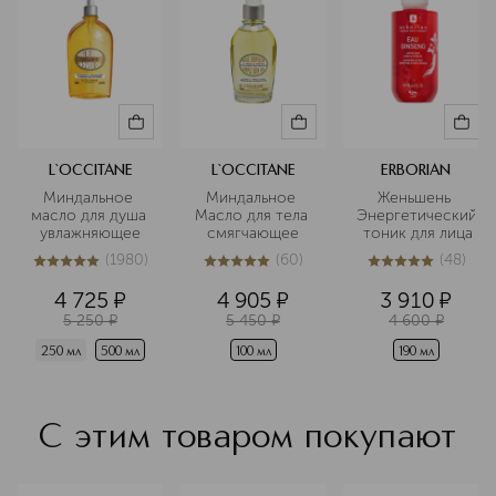
L`OCCITANE
L`OCCITANE
ERBORIAN
Миндальное 
Миндальное 
Женьшень 
масло для душа 
Масло для тела 
Энергетический
увлажняющее
смягчающее
 тоник для лица
(
1980
)
(
60
)
(
48
)
5
из
5
1980
5
из
5
60
5
из
5
48
4 725
¤
4 905
¤
3 910
¤
5 250
¤
5 450
¤
4 600
¤
250 мл
500 мл
100 мл
190 мл
С этим товаром покупают