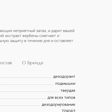
ающих неприятный запах, и дарит вашей
й экстракт вербены смягчает и
ную защиту в течение дня и оставляет
остав
О Бренде
дезодорант
подмышки
твердая
для всех типов
дезодорирование
729083