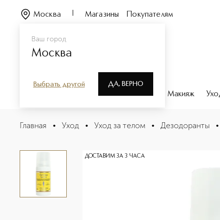
Москва
Магазины
Покупателям
Ваш город
Москва
ДА, ВЕРНО
Выбрать другой
Каталог
Бренды
Парфюмерия
Макияж
Ухо
Вербена-цитрус Освежающий деодорант
Главная
•
Уход
•
Уход за телом
•
Дезодоранты
•
Описание
Характеристики
ДОСТАВИМ ЗА 3 ЧАСА