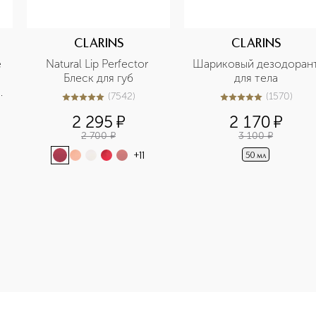
CLARINS
CLARINS
 
Natural Lip Perfector 
Шариковый дезодорант
 
Блеск для губ
для тела
(
7542
)
(
1570
)
5
из
5
7542
5
из
5
1570
2 295
¤
2 170
¤
2 700
¤
3 100
¤
+
11
50 мл
e-height: 107%; color: #00b0f0;">Вербена-цитрус Освежающи