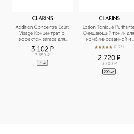
CLARINS
CLARINS
Addition Concentre Eclat 
Lotion Tonique Purifiante
Visage Концентрат с 
Очищающий тоник для
эффектом загара для 
комбинированной и 
лица
жирной кожи
(
203
)
3 102
¤
5
из
5
203
3 650
¤
2 720
¤
3 200
¤
15 мл
200 мл
<p class="MsoNormal"><span style="font-size: 12.0pt; lin