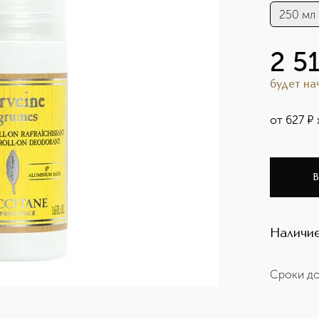
250 мл
2 5
будет н
от
627
¤
В
Наличие
Сроки до