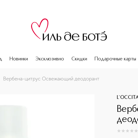
д
Новинки
Эксклюзивно
Скидки
Подарочные карты
Вербена-цитрус Освежающий деодорант
L`OCCIT
Верб
деод
0
из
5
0