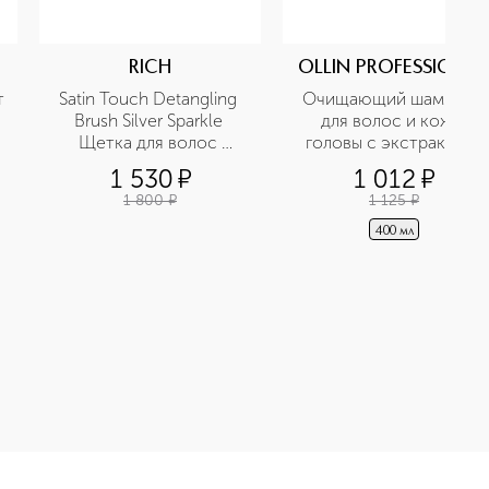
RICH
OLLIN PROFESSIONAL
 
Satin Touch Detangling 
Очищающий шампунь 
Brush Silver Sparkle 
для волос и кожи 
Щетка для волос 
головы с экстрактом 
серебряная
бамбука 
1 530
¤
1 012
¤
1 800
¤
1 125
¤
400 мл
й деодорант приобретайте в нашем интернет-магазине. Дейс