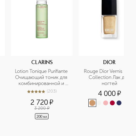
CLARINS
DIOR
Lotion Tonique Purifiante 
Rouge Dior Vernis Buzz 
Очищающий тоник для 
Collection Лак для 
комбинированной и 
ногтей
жирной кожи
(
203
)
4 000
¤
5
из
5
203
2 720
¤
+
13
3 200
¤
200 мл