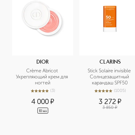
DIOR
CLARINS
Crème Abricot 
Stick Solaire invisible 
Укрепляющий крем для 
Солнцезащитный 
ногтей
карандаш SPF50
(
3
)
(
1005
)
5
из
5
3
5
из
5
1005
4 000
¤
3 272
¤
3 850
¤
10 мл