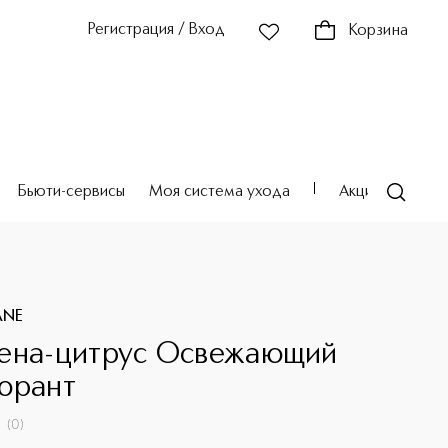
Регистрация / Вход
Корзина
Бьюти-сервисы
Моя система ухода
Акции
Театр
ANE
ена-цитрус Освежающий
орант
(
0
)