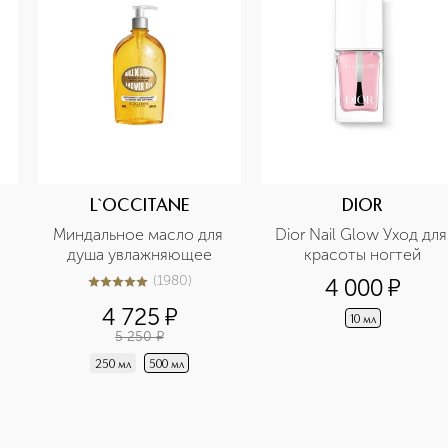
L`OCCITANE
DIOR
Миндальное масло для 
Dior Nail Glow Уход для 
душа увлажняющее
красоты ногтей
(
1980
)
4 000
¤
5
из
5
1980
4 725
¤
10 мл
5 250
¤
250 мл
500 мл