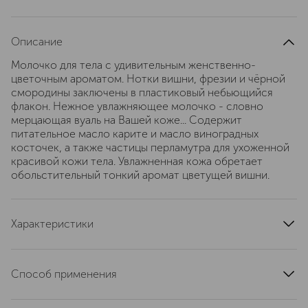
Описание
Молочко для тела с удивительным женственно-
цветочным ароматом. Нотки вишни, фрезии и чёрной
смородины заключены в пластиковый небьющийся
флакон. Нежное увлажняющее молочко - словно
мерцающая вуаль на Вашей коже... Содержит
питательное масло карите и масло виноградных
косточек, а также частицы перламутра для ухоженной
красивой кожи тела. Увлажненная кожа обретает
обольстительный тонкий аромат цветущей вишни.
Характеристики
область применения
тело
текстура
кремовая
Способ применения
тип кожи
для всех типов
Наносить на чистую кожу тела массажными
эффект
увлажнение