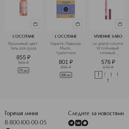
L`OCCITANE
L`OCCITANE
VIVIENNE SABO
Вишневый цвет 
Карите-Лаванда 
Le grand volume 
Гель для душа
Мыло 
Устойчивый 
туалетное
гелевый 
855
¤
карандаш для 
801
¤
576
¤
губ
950
¤
890
¤
640
¤
75 мл
100 мл
<p class="MsoNormal"><span style="font-size: 12.0pt; lin
Горячая линия
Следите за новостями
8-800-100-00-05