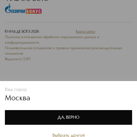
© ИЛЬ ДЕ БОТЭ
2026
Карта сайта
Политика в отношении обработки персональных данных и
конфиденциальности
Пользовательское соглашение и правила применения рекомендательных
технологий
Ведомость СОУТ
Ваш город
В КОРЗИНУ
КУПИТЬ СЕЙЧАС
Москва
Мы используем cookie-файлы и сервисы веб-аналитики. Они
необходимы для улучшения работы сайта. Подробнее –
OK
в
Политике конфиденциальности
ДА, ВЕРНО
Выбрать другой