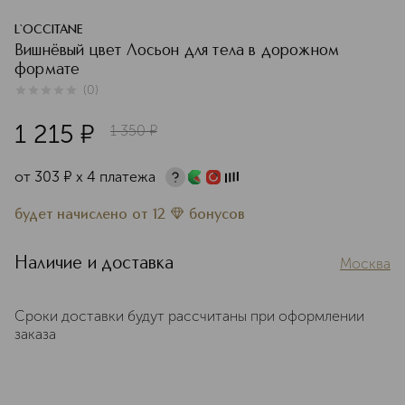
L`OCCITANE
Вишнёвый цвет Лосьон для тела в дорожном
формате
(
0
)
0
из
5
0
1 215
¤
1 350
¤
от
303
¤
х 4 платежа
будет начислено
от
12
бонусов
Наличие и доставка
Москва
Сроки доставки будут рассчитаны при оформлении
заказа