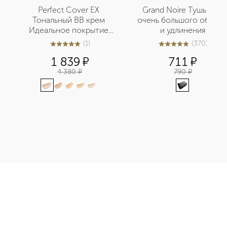
Perfect Cover EX 
Grand Noire Тушь для 
Тональный BB крем 
очень большого объема
Идеальное покрытие 
и удлинения
SPF42/PA+++
(
1
)
(
370
)
5
из
5
1
4.9
из
5
370
1 839
¤
711
¤
4 380
¤
790
¤
 гиалуроновой кислотой и витаминами приобретайте в нашем
Э