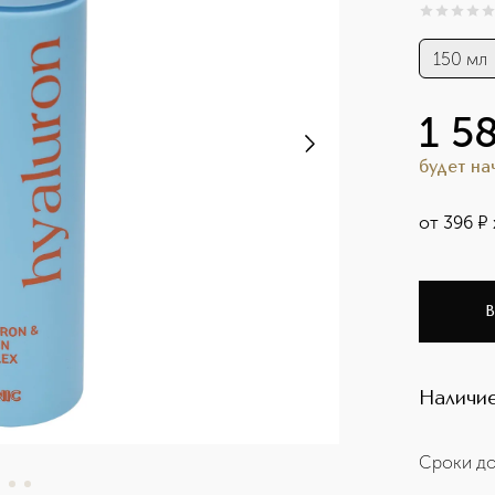
0
из
5
0
150 мл
1 5
будет н
от
396
¤
В
Наличие
Сроки до