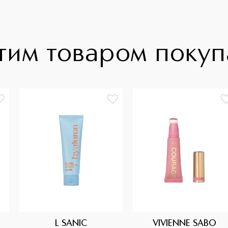
тим товаром поку
L SANIC
VIVIENNE SABO