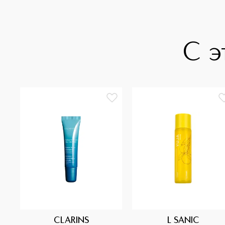
С э
CLARINS
L SANIC