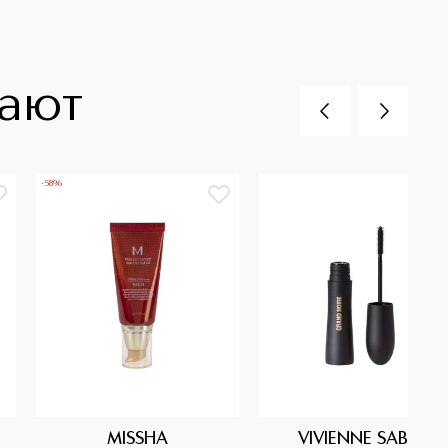
пают
-58%
MISSHA
VIVIENNE SABO