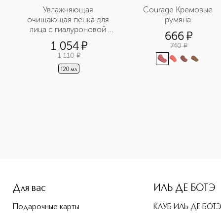
Увлажняющая 
Courage Кремовые 
очищающая пенка для 
румяна 
лица с гиалуроновой 
666
¤
кислотой и 
1 054
¤
740
¤
растительным 
1 110
¤
комплексом
120 мл
e-height: 107%; color: #00b0f0;">Суперувлажняющий тонер с
Для вас
ИЛЬ ДЕ БОТЭ
Подарочные карты
КЛУБ ИЛЬ ДЕ БОТ