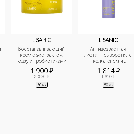
L SANIC
L SANIC
 
Восстанавливающий 
Антивозрастная 
крем с экстрактом 
лифтинг-сыворотка с 
юдзу и пробиотиками
коллагеном и 
пептидами
1 900
¤
1 814
¤
2 000
¤
1 910
¤
50 мл
50 мл