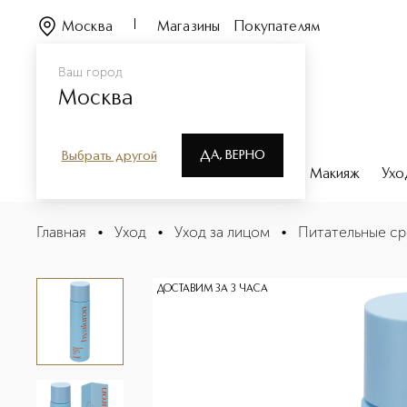
Москва
Магазины
Покупателям
Ваш город
Москва
ДА, ВЕРНО
Выбрать другой
Каталог
Бренды
Парфюмерия
Макияж
Ухо
Суперувлажняющий тонер с гиалуроновой кислотой 
Главная
•
Уход
•
Уход за лицом
•
Питательные ср
Описание
Характеристики
ДОСТАВИМ ЗА 3 ЧАСА