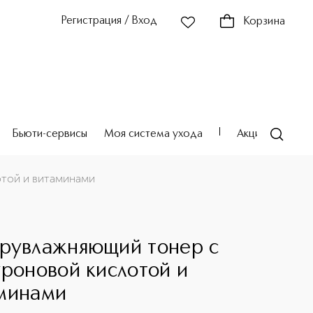
Регистрация / Вход
Корзина
Бьюти-сервисы
Моя система ухода
Акции
Театр
той и витаминами
рувлажняющий тонер с
уроновой кислотой и
минами