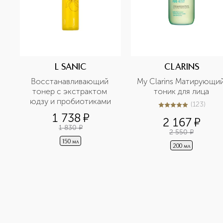
L SANIC
CLARINS
Восстанавливающий 
My Clarins Матирующий
тонер с экстрактом 
тоник для лица
юдзу и пробиотиками
(
123
)
5
из
5
123
1 738
¤
2 167
¤
1 830
¤
2 550
¤
150 мл
200 мл