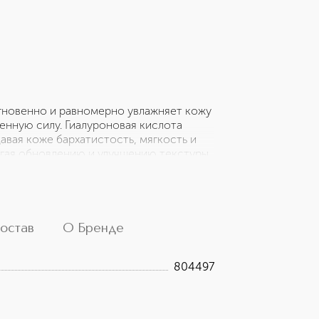
гновенно и равномерно увлажняет кожу
енную силу. Гиалуроновая кислота
вая коже бархатистость, мягкость и
могая обновлению и улучшению текстуры,
гиацинта, шалфея, василька и лаванды,
 обеспечивают антиоксидантный
и упругость. Тонер улучшает
хода. Этот тонер - настоящее
остав
О Бренде
804497