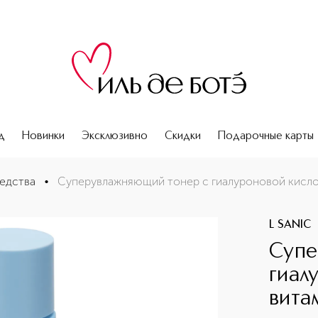
д
Новинки
Эксклюзивно
Скидки
Подарочные карты
и витаминами
едства
•
Суперувлажняющий тонер с гиалуроновой кисло
L SANIC
Супе
гиал
вита