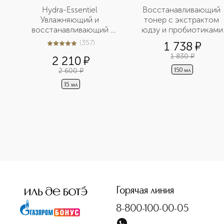
Hydra-Essentiel 
Восстанавливающий 
Увлажняющий и 
тонер с экстрактом 
восстанавливающий 
юдзу и пробиотиками
бальзам для губ
(
357
)
1 738
¤
5
из
5
357
1 830
¤
2 210
¤
2 600
¤
150 мл
15 мл
<p class="MsoNormal"><span style="font-size: 12.0pt; lin
Горячая линия
8-800-100-00-05