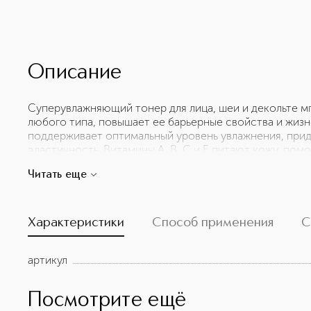
Описание
Суперувлажняющий тонер для лица, шеи и декольте м
любого типа, повышает ее барьерные свойства и жизн
поддерживает оптимальный уровень увлажнения, прида
эластичность. Витамины A, B, C и E питают кожу, по
уменьшая морщины и неровности. Экстракты ромашки, 
Читать еще
в сочетании с витаминами и гиалуроновой кислотой,
эффект, успокаивают кожу и сохраняют ее молодость 
способность кожи впитывать последующие средства у
преображение для вашей кожи.
Характеристики
Способ применения
С
артикул
Посмотрите ещё