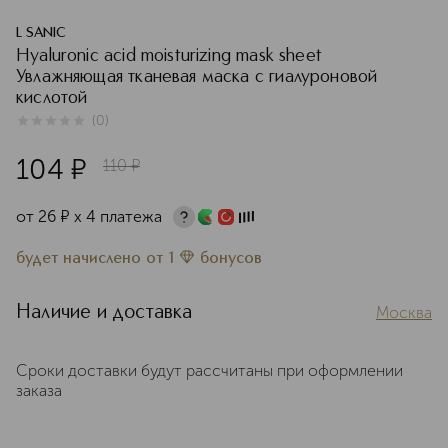
L SANIC
Hyaluronic acid moisturizing mask sheet
Увлажняющая тканевая маска с гиалуроновой
кислотой
(
0
)
0
из
5
0
104
¤
110
¤
от
26
¤
х 4 платежа
будет начислено
от
1
бонусов
Наличие и доставка
Москва
Сроки доставки будут рассчитаны при оформлении
заказа