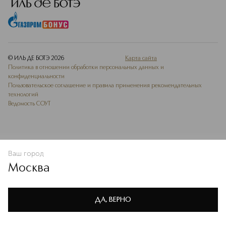
© ИЛЬ ДЕ БОТЭ
2026
Карта сайта
Политика в отношении обработки персональных данных и
конфиденциальности
Пользовательское соглашение и правила применения рекомендательных
технологий
Ведомость СОУТ
Ваш город
В КОРЗИНУ
КУПИТЬ СЕЙЧАС
Москва
Мы используем cookie-файлы и сервисы веб-аналитики. Они
необходимы для улучшения работы сайта. Подробнее –
OK
в
Политике конфиденциальности
ДА, ВЕРНО