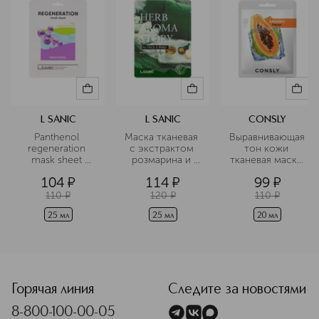
ингредиентами. Название бренда
происходит от корейского слова 산
(san), что значит «гора». В нём
отражается связь с родиной марки
— Южной Кореей, которую часто
называют «страной гор». Кроме
того, это слово стало символом
устремлённости бренда к новым
вершинам, инновациям и созданию
L SANIC
L SANIC
CONSLY
эффективных средств для ухода за
Panthenol 
Маска тканевая 
Выравнивающая 
кожей.
regeneration 
с экстрактом 
тон кожи 
mask sheet 
розмарина и 
тканевая маска 
Подробнее
Восстанавливающая
эффектом 
с экстрактом 
104
¤
114
¤
99
¤
 тканевая маска 
ароматерапии
папайи
с пантенолом
110
¤
120
¤
110
¤
25 мл
25 мл
20 мл
<p class="MsoNormal"><span style="font-size: 12.0pt; line
Горячая линия
Следите за новостями
8-800-100-00-05