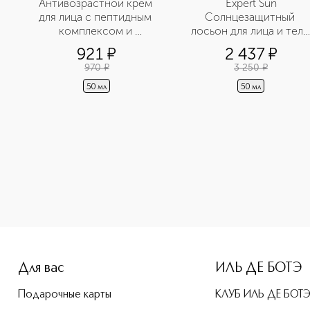
Антивозрастной крем 
 Expert Sun 
для лица с пептидным 
Солнцезащитный 
комплексом и 
лосьон для лица и тела 
ретинилпальмитатом
SPF 50+
921
¤
2 437
¤
970
¤
3 250
¤
50 мл
50 мл
e-height: 107%; color: #00b0f0;">Восстанавливающий тонер 
Для вас
ИЛЬ ДЕ БОТЭ
Подарочные карты
КЛУБ ИЛЬ ДЕ БОТ