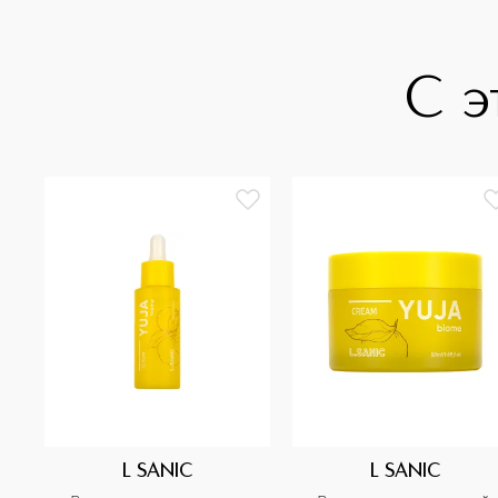
С э
L SANIC
L SANIC