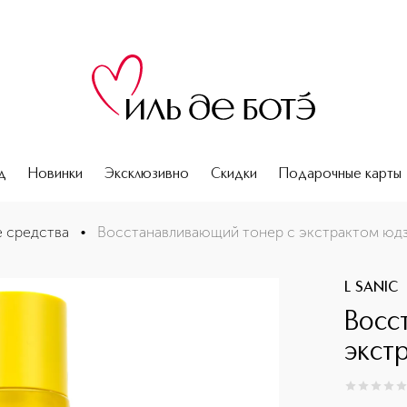
д
Новинки
Эксклюзивно
Скидки
Подарочные карты
биотиками
 средства
•
Восстанавливающий тонер с экстрактом юдз
L SANIC
Восс
экст
0
из
5
0