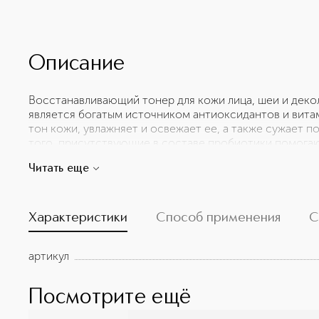
Описание
Восстанавливающий тонер для кожи лица, шеи и деко
является богатым источником антиоксидантов и вита
тон кожи, увлажняет и освежает ее, а также сужает п
того, присутствующие в составе пробиотики помогаю
кожи, укрепляют ее защитные свойства и восстанавл
Читать еще
впитывается и не оставляет липкости. Регулярное ис
состояние кожи и способствует регенерации. Подходи
чувствительную.
Характеристики
Способ применения
С
артикул
Посмотрите ещё