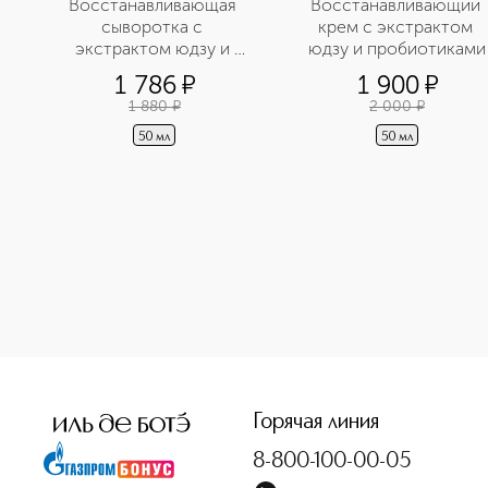
Восстанавливающая 
Восстанавливающий 
сыворотка с 
крем с экстрактом 
экстрактом юдзу и 
юдзу и пробиотиками
пробиотиками
1 786
¤
1 900
¤
1 880
¤
2 000
¤
50 мл
50 мл
<p class="MsoNormal"><span style="font-size: 12.0pt; lin
Горячая линия
8-800-100-00-05