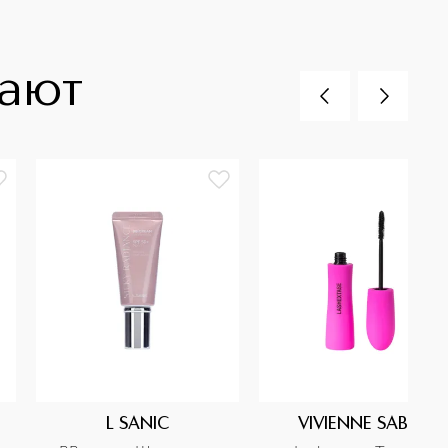
пают
L SANIC
VIVIENNE SABO