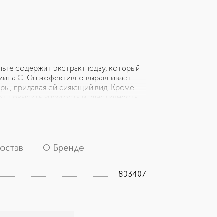
льте содержит экстракт юдзу, который
мина С. Он эффективно выравнивает
оры, придавая ей сияющий вид. Кроме
т повысить упругость и эластичность
ивают микробиом. Тонер быстро
пользование средства улучшает
т для всех типов кожи, включая
остав
О Бренде
803407