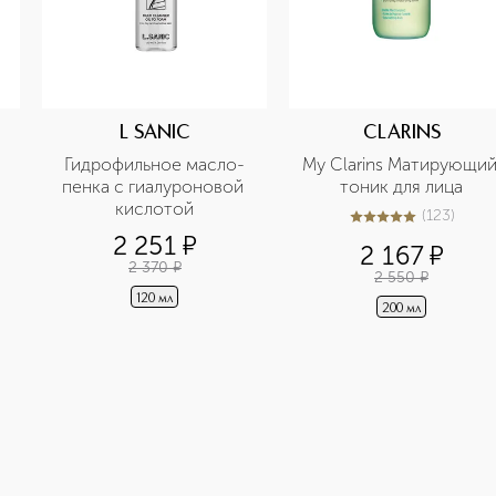
L SANIC
CLARINS
Гидрофильное масло-
My Clarins Матирующий
пенка с гиалуроновой 
тоник для лица
кислотой
(
123
)
5
из
5
123
2 251
¤
2 167
¤
2 370
¤
2 550
¤
120 мл
200 мл