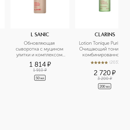
L SANIC
CLARINS
 
Обновляющая 
Lotion Tonique Purifiante 
сыворотка с муцином 
Очищающий тоник для 
улитки и комплексом 
комбинированной и 
керамидов
жирной кожи
(
203
)
1 814
¤
5
из
5
203
1 910
¤
2 720
¤
3 200
¤
50 мл
200 мл