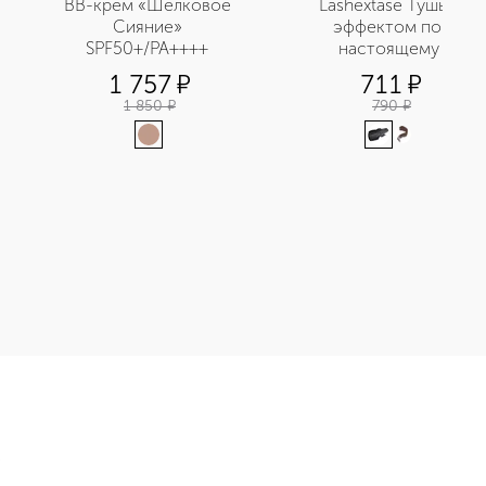
ВВ-крем «Шелковое 
Lashextase Тушь с 
Сияние» 
эффектом по-
SPF50+/PA++++ 
настоящему 
невероятного объема
1 757
¤
711
¤
1 850
¤
790
¤
с экстрактом юдзу и пробиотиками приобретайте в нашем ин
Э