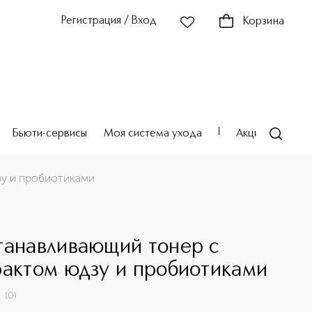
Регистрация / Вход
Корзина
Бьюти-сервисы
Моя система ухода
Акции
Театр
у и пробиотиками
танавливающий тонер с
рактом юдзу и пробиотиками
(
0
)