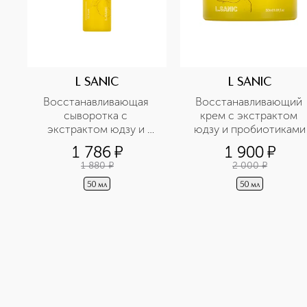
L SANIC
L SANIC
Восстанавливающая 
Восстанавливающий 
сыворотка с 
крем с экстрактом 
экстрактом юдзу и 
юдзу и пробиотиками
пробиотиками
1 786
¤
1 900
¤
1 880
¤
2 000
¤
50 мл
50 мл