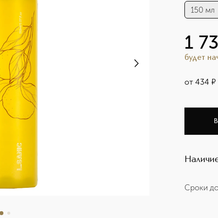
150 мл
1 7
будет н
от
434
¤
В
Наличие
Сроки до