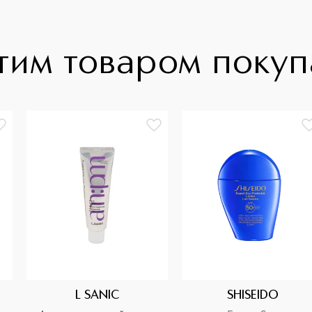
тим товаром поку
L SANIC
SHISEIDO