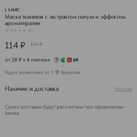
L SANIC
Маска тканевая с экстрактом пачули и эффектом
ароматерапии
(
0
)
0
из
5
0
114
¤
120
¤
от
28
¤
х 4 платежа
будет начислено
от
1
бонусов
Наличие и доставка
Москва
Сроки доставки будут рассчитаны при оформлении
заказа