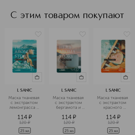
С этим товаром покупают
L SANIC
L SANIC
L SANIC
Маска тканевая 
Маска тканевая 
Маска тканевая 
с экстрактом 
с экстрактом 
с экстрактом 
лемонграсса и 
бергамота и 
красного 
эффектом 
эффектом 
апельсина и 
114
¤
114
¤
114
¤
ароматерапии
ароматерапии
эффектом 
ароматерапии
120
¤
120
¤
120
¤
25 мл
25 мл
25 мл