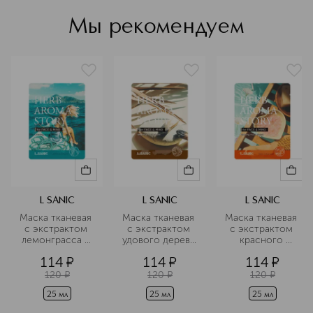
Затем в 2019 году ассортимент
бренда расширился за счет
Мы рекомендуем
высокотехнологичных тканевых
масок с пептидами, AHA/BHA
кислотами, энзимами, бета-
глюканом и некоторыми другими
ингредиентами. Название бренда
происходит от корейского слова 산
(san), что значит «гора». В нём
отражается связь с родиной марки
— Южной Кореей, которую часто
называют «страной гор». Кроме
того, это слово стало символом
устремлённости бренда к новым
вершинам, инновациям и созданию
L SANIC
L SANIC
L SANIC
эффективных средств для ухода за
Маска тканевая 
Маска тканевая 
Маска тканевая 
кожей.
с экстрактом 
с экстрактом 
с экстрактом 
лемонграсса и 
удового дерева 
красного 
Подробнее
эффектом 
и эффектом 
апельсина и 
114
¤
114
¤
114
¤
ароматерапии
ароматерапии
эффектом 
ароматерапии
120
¤
120
¤
120
¤
25 мл
25 мл
25 мл