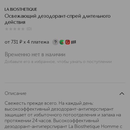
LA BIOSTHETIQUE
Освежающий дезодорант-спрей длительного
действия
(
0
)
0
из
5
0
от
731
¤
х 4 платежа
Временно нет в наличии
Добавьте его в избранное, чтобы узнать о поступлении
Описание
Свежесть прежде всего. На каждый день:
высокоэффективный дезодорант-антиперспирант
защищает от избыточного потоотделения и запаха на
протяжении 24 часов. Высокоэффективный
дезодорант-антиперспирант La Biosthetique Homme с