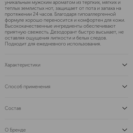
уникальным мужским ароматом из терпких, мягких и
теплых землистых нот, защищает от пота и запаха на
протяжении 24 часов. Благодаря гипоаллергенной
формуле хорошо переносится и комфортен для кожи.
Высококачественные ингредиенты обеспечивают
приятную свежесть. Дезодорант быстро высыхает, не
оставляя ощущения липкости и белых следов.
Подходит для ежедневного использования.
Характеристики
артикул
3978
Способ применения
Равномерно распылить средство с расстояния
примерно 20 см на чистую кожу подмышек (1-2
Состав
нажатия). Не наносить на только что выбритую кожу.
Хорошо встряхнуть флакон перед использованием.
AQUA (WATER), ALCOHOL DENAT. , ALUMINUM
Плотно закрывать флакон после использования.
CHLOROHYDRATE, CAPRYLYL/CAPRYL GLUCOSIDE,
Внимание: Не наносить на поврежденную кожу. Не
О Бренде
ETHYLHEXYLGLYCERIN, PARFUM (FRAGRANCE),
оставляет белых пятен на коже.