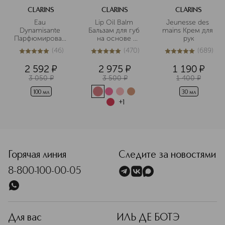
CLARINS
CLARINS
CLARINS
Eau 
Lip Oil Balm 
Jeunesse des 
Dynamisante 
Бальзам для губ 
mains Крем для 
Парфюмированный
на основе 
рук
 дезодорант-
масел
(
46
)
(
470
)
(
689
)
спрей
5
из
5
46
4.9
из
5
470
5
из
5
689
2 592
¤
2 975
¤
1 190
¤
3 050
¤
3 500
¤
1 400
¤
100 мл
30 мл
+
1
Горячая линия
Следите за новостями
8-800-100-00-05
Для вас
ИЛЬ ДЕ БОТЭ